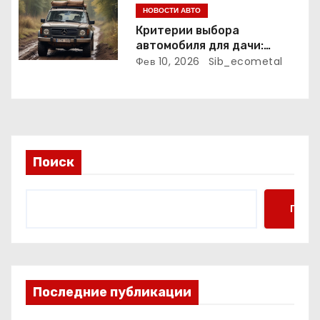
м
НОВОСТИ АВТО
Критерии выбора
автомобиля для дачи:
проходимость,
Фев 10, 2026
Sib_ecometal
вместимость, расход
топлива и надежность
Поиск
Поис
Последние публикации