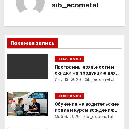
ц
sib_ecometal
и
я
п
Похожая запись
о
з
НОВОСТИ АВТО
Программы лояльности и
а
скидки на продукцию для
маникюра, педикюра и
Июл 13, 2026
Sib_ecometal
п
наращивания ресниц
и
НОВОСТИ АВТО
Обучение на водительские
с
права и курсы вождения:
программа, сроки и
Май 6, 2026
Sib_ecometal
я
требования