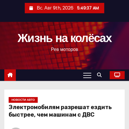
П
Вс. Авг 9th, 2026
5:49:38 AM
е
р
е
Жизнь на колёсах
й
т
Рев моторов
и
к
с
о
д
е
р
НОВОСТИ АВТО
Электромобилям разрешат ездить
ж
быстрее, чем машинам с ДВС
и
м