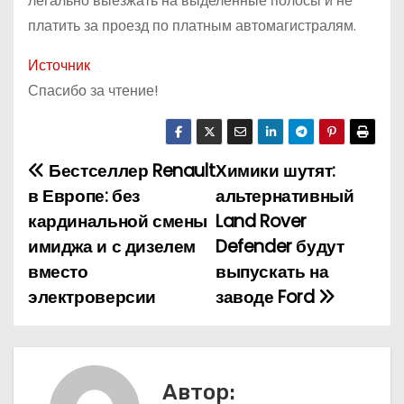
легально выезжать на выделенные полосы и не
платить за проезд по платным автомагистралям.
Источник
Спасибо за чтение!
Бестселлер Renault
Химики шутят:
Н
в Европе: без
альтернативный
а
кардинальной смены
Land Rover
имиджа и с дизелем
Defender будут
в
вместо
выпускать на
и
электроверсии
заводе Ford
г
а
Автор: