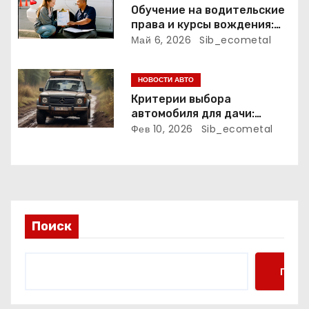
и
Обучение на водительские
права и курсы вождения:
с
программа, сроки и
Май 6, 2026
Sib_ecometal
требования
я
НОВОСТИ АВТО
м
Критерии выбора
автомобиля для дачи:
проходимость,
Фев 10, 2026
Sib_ecometal
вместимость, расход
топлива и надежность
Поиск
Поис