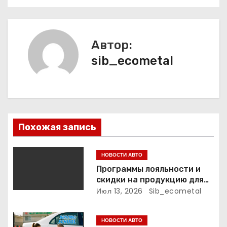
и
г
а
Автор:
sib_ecometal
ц
и
я
п
Похожая запись
о
НОВОСТИ АВТО
з
Программы лояльности и
скидки на продукцию для
а
маникюра, педикюра и
Июл 13, 2026
Sib_ecometal
наращивания ресниц
п
НОВОСТИ АВТО