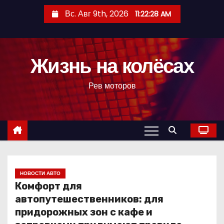
П
Вс. Авг 9th, 2026
11:22:29 AM
е
р
е
Жизнь на колёсах
й
т
Рев моторов
и
к
с
о
д
е
р
НОВОСТИ АВТО
Комфорт для
ж
автопутешественников: для
и
придорожных зон с кафе и
м