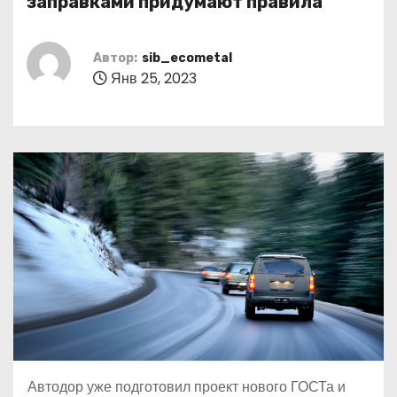
заправками придумают правила
о
м
Автор:
sib_ecometal
у
Янв 25, 2023
Автодор уже подготовил проект нового ГОСТа и