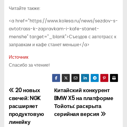
Читайте также:
<a href="https://www.kolesa.ru/news/sezdov-s-
avtotrass-k-zapravkam-i-kafe-stanet-
menshe" target="_blank">Съездов с автотрасс к
заправкам и кафе станет меньше</a>
Источник
Спасибо за чтение!
20 новых
Китайский конкурент
Н
свечей: NGK
BMW X5 на платформе
а
расширяет
Тойоты: раскрыта
продуктовую
серийная версия
в
линейку