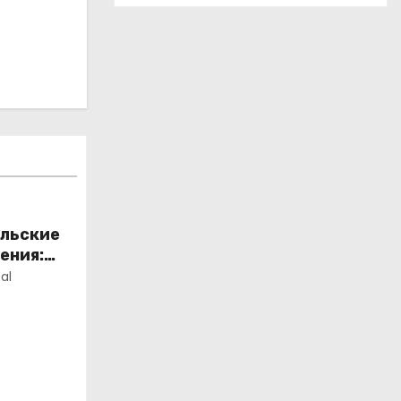
ельские
ения:
al