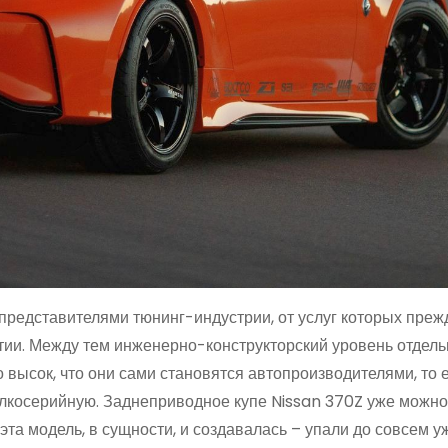
представителями тюнинг-индустрии, от услуг которых преж
нтии. Между тем инженерно-конструкторский уровень отдел
высок, что они сами становятся автопроизводителями, то е
елкосерийную. Заднеприводное купе Nissan 370Z уже можно
та модель, в сущности, и создавалась – упали до совсем 