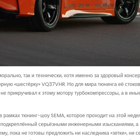
морально, так и технически, хотя именно за здоровый консе
ерную «шестёрку» VQ37VHR. Но для мира тюнинга её стоко
 не прикручивал к этому мотору турбокомпрессоры, а в иные
 в рамках тюнинг-шоу SEMA, которое проходит на этой неде
но подкреплённый серьёзными инженерными изысканиями, а 
му, пока не готовы предложить ни наследника «зетки», ни 