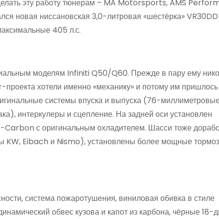
делать эту работу тюнерам – MA Motorsports, AMS Perform
сался новая ниссановская 3,0-литровая «шестёрка» VR30DD
аксимальные 405 л.с.
альным моделям Infiniti Q50/Q60. Прежде в пару ему нико
г-проекта хотели именно «механику» и потому им пришлось
оригинальные системы впуска и выпуска (76-миллиметровы
ка), интеркулеры и сцепление. На задней оси установлен
Carbon с оригинальным охладителем. Шасси тоже дорабо
ы KW, Eibach и Nismo), установлены более мощные тормоз
сности, система пожаротушения, виниловая обивка в стиле
динамический обвес кузова и капот из карбона, чёрные 18