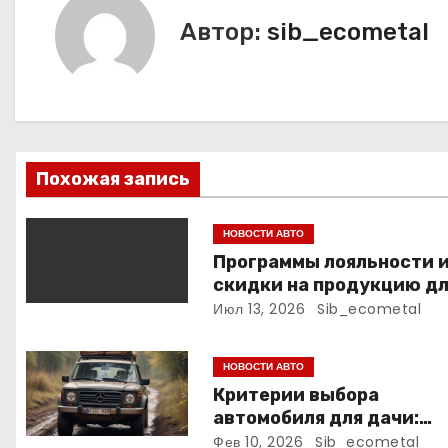
и
Автор:
sib_ecometal
г
а
ц
и
Похожая запись
я
НОВОСТИ АВТО
п
Программы лояльности 
скидки на продукцию д
о
маникюра, педикюра и
Июл 13, 2026
Sib_ecometal
наращивания ресниц
з
НОВОСТИ АВТО
а
Критерии выбора
автомобиля для дачи:
п
проходимость,
Фев 10, 2026
Sib_ecometal