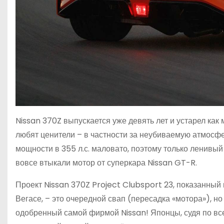
Nissan 370Z выпускается уже девять лет и устарел как 
любят ценители – в частности за неубиваемую атмосф
мощности в 355 л.с. маловато, поэтому только ленивый
вовсе втыкали мотор от суперкара Nissan GT-R.
Проект Nissan 370Z Project Clubsport 23, показанный
Вегасе, – это очередной свап (пересадка «мотора»), 
одобренный самой фирмой Nissan! Японцы, судя по все