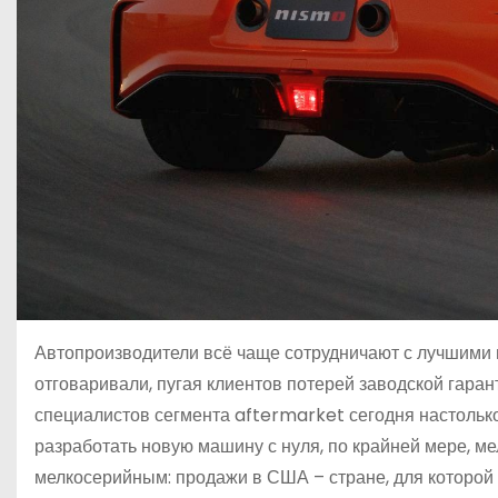
Автопроизводители всё чаще сотрудничают с лучшими 
отговаривали, пугая клиентов потерей заводской гара
специалистов сегмента aftermarket сегодня настолько 
разработать новую машину с нуля, по крайней мере, м
мелкосерийным: продажи в США – стране, для которой э