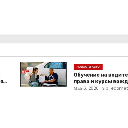
НОВОСТИ АВТО
и
Обучение на водит
ля
права и курсы вожд
программа, сроки и
Май 6, 2026
Sib_ecomet
требования