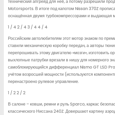
технический апгрейд для неё, а потому разрешили про
Motorsports. В итоге под капотом Nissan 370Z пропи
оснащённая двумя турбокомпрессорами и выдающая м
1
/ 4
2
/ 4
3
/ 4
4
/ 4
Российским автолюбителям этот мотор знаком по преми
ставили механическую коробку передач, а авторы тюни
перепрошивать этому двигателю «мозги», изготовить 
выхлопные патрубки врезали в нишу для номерного зна
самоблокирующийся дифференциал Nismo GT LSD Pro-
учётом возросшей мощности (используются компонент
перенастроено рулевое управление.
1
/ 2
2
/ 2
В салоне – ковши, ремни и руль Sparco, каркас безопа
классического Ниссана 240Z. Довершают картину аэро