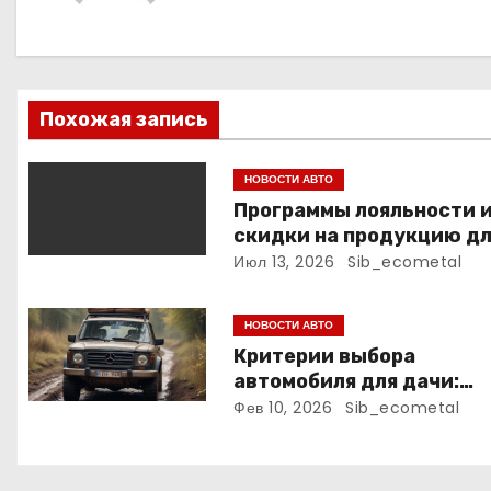
а
ц
и
Похожая запись
я
НОВОСТИ АВТО
п
Программы лояльности 
скидки на продукцию д
о
маникюра, педикюра и
Июл 13, 2026
Sib_ecometal
наращивания ресниц
з
НОВОСТИ АВТО
а
Критерии выбора
автомобиля для дачи:
п
проходимость,
Фев 10, 2026
Sib_ecometal
вместимость, расход
и
топлива и надежность