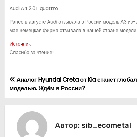
Audi A4 2.0T quattro
Ранее в августе Audi отзывала в России модель А3 из-
мае немецкая фирма отзывала в нашей стране модели
Источник
Спасибо за чтение!
Аналог Hyundai Creta от Kia станет глоба
Н
моделью. Ждём в России?
а
в
и
Автор:
sib_ecometal
г