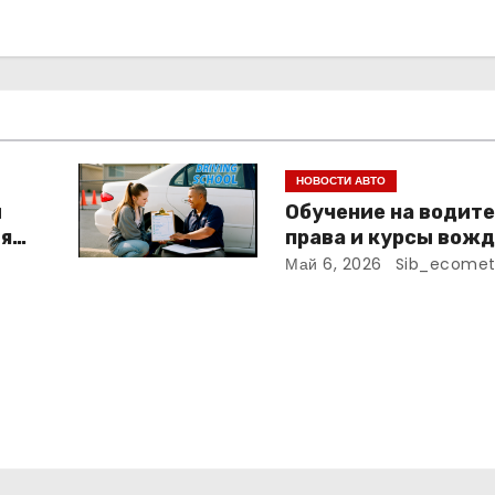
НОВОСТИ АВТО
и
Обучение на водит
ля
права и курсы вожд
программа, сроки и
Май 6, 2026
Sib_ecomet
требования