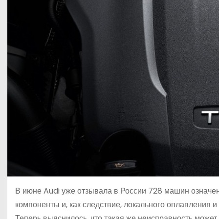
В июне Audi уже отзывала в России 728 машин означе
компоненты и, как следствие, локального оплавления 
Теперь выяснилось, что такая же неисправность может 