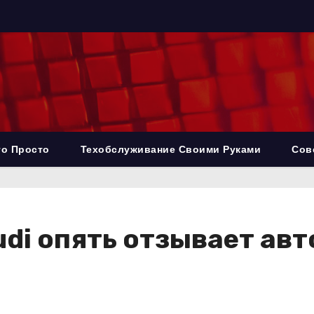
то Просто
Техобслуживание Своими Руками
Сов
udi опять отзывает ав