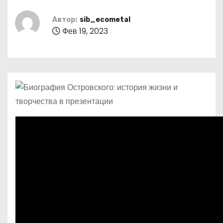
о
м
Автор:
sib_ecometal
Фев 19, 2023
у