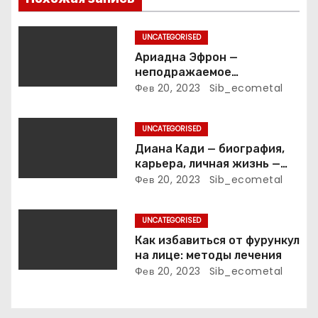
о
з
UNCATEGORISED
Ариадна Эфрон —
а
неподражаемое
вокзальное
Фев 20, 2023
Sib_ecometal
п
клинтонрадиофотолюбител
ьствопромышленное
и
UNCATEGORISED
оценочно-аналитическое
общепостижимое явление
Диана Кади — биография,
с
известной русской
карьера, личная жизнь —
поэтессы
актуальная информация
Фев 20, 2023
Sib_ecometal
я
м
UNCATEGORISED
Как избавиться от фурункул
на лице: методы лечения
Фев 20, 2023
Sib_ecometal