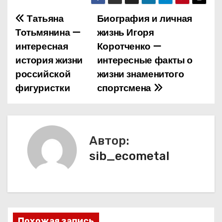
Татьяна
Биография и личная
Н
Тотьмянина —
жизнь Игоря
а
интересная
Коротченко —
история жизни
интересные факты о
в
российской
жизни знаменитого
и
фигуристки
спортсмена
г
а
Автор:
ц
sib_ecometal
и
я
п
Похожая запись