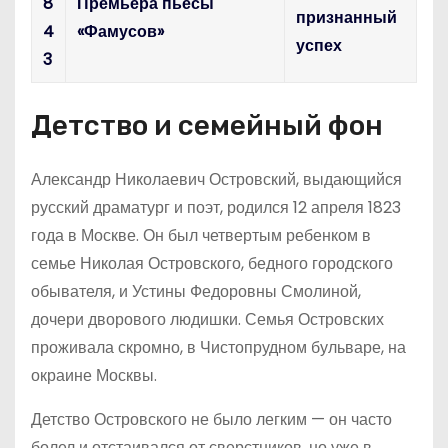
8
Премьера пьесы
признанный
4
«Фамусов»
успех
3
Детство и семейный фон
Александр Николаевич Островский, выдающийся
русский драматург и поэт, родился 12 апреля 1823
года в Москве. Он был четвертым ребенком в
семье Николая Островского, бедного городского
обывателя, и Устины Федоровны Смолиной,
дочери дворового людишки. Семья Островских
проживала скромно, в Чистопрудном бульваре, на
окраине Москвы.
Детство Островского не было легким — он часто
болел и отстаивался от сверстников, но уже в