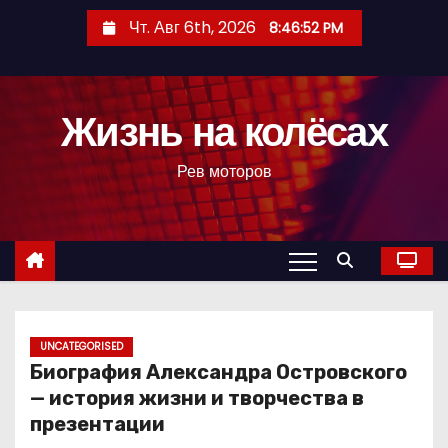
П
Чт. Авг 6th, 2026
8:46:53 PM
е
р
е
Жизнь на колёсах
й
т
Рев моторов
и
к
с
о
д
е
р
UNCATEGORISED
Биография Александра Островского
ж
— история жизни и творчества в
и
презентации
м