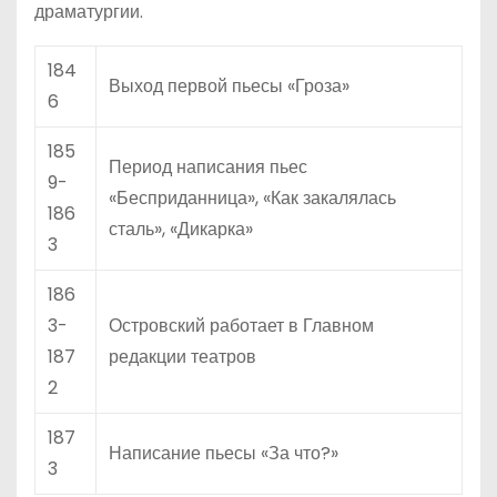
драматургии.
184
Выход первой пьесы «Гроза»
6
185
Период написания пьес
9-
«Бесприданница», «Как закалялась
186
сталь», «Дикарка»
3
186
3-
Островский работает в Главном
187
редакции театров
2
187
Написание пьесы «За что?»
3