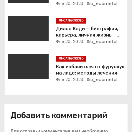
вокзальное
Фев 20, 2023
Sib_ecometal
п
клинтонрадиофотолюбител
ьствопромышленное
и
UNCATEGORISED
оценочно-аналитическое
общепостижимое явление
Диана Кади — биография,
с
известной русской
карьера, личная жизнь —
поэтессы
актуальная информация
Фев 20, 2023
Sib_ecometal
я
м
UNCATEGORISED
Как избавиться от фурункул
на лице: методы лечения
Фев 20, 2023
Sib_ecometal
Добавить комментарий
Для отправки комментария вам необходимо