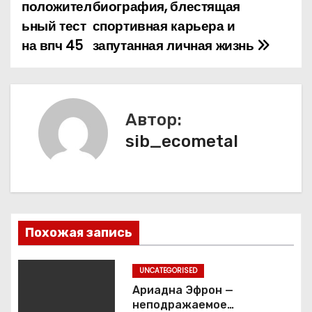
положител
биография, блестящая
в
ьный тест
спортивная карьера и
и
на впч 45
запутанная личная жизнь
г
а
Автор:
ц
sib_ecometal
и
я
п
Похожая запись
о
з
UNCATEGORISED
Ариадна Эфрон —
а
неподражаемое