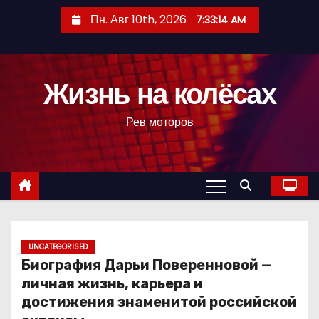
П
Пн. Авг 10th, 2026
7:33:15 AM
е
р
е
Жизнь на колёсах
й
т
Рев моторов
и
к
с
о
д
е
р
UNCATEGORISED
Биография Дарьи Поверенновой —
ж
личная жизнь, карьера и
и
достижения знаменитой российской
м