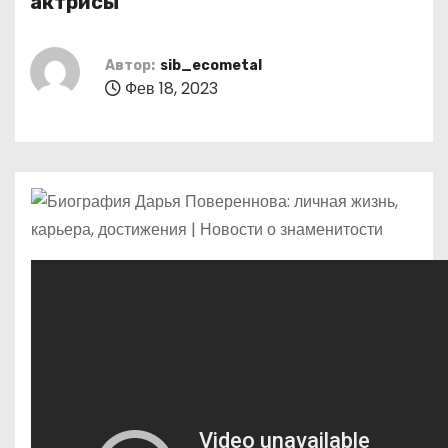
актрисы
о
м
Автор:
sib_ecometal
у
Фев 18, 2023