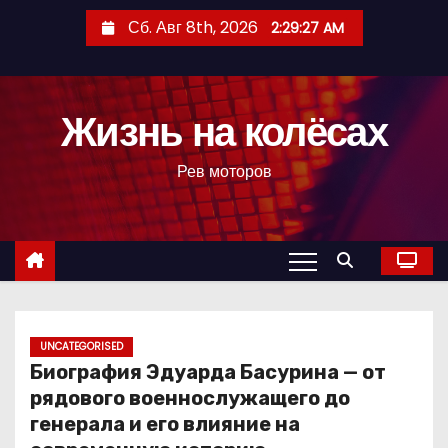
П
Сб. Авг 8th, 2026
2:29:28 AM
е
р
е
Жизнь на колёсах
й
т
Рев моторов
и
к
с
о
д
е
р
UNCATEGORISED
Биография Эдуарда Басурина — от
ж
рядового военнослужащего до
и
генерала и его влияние на
м