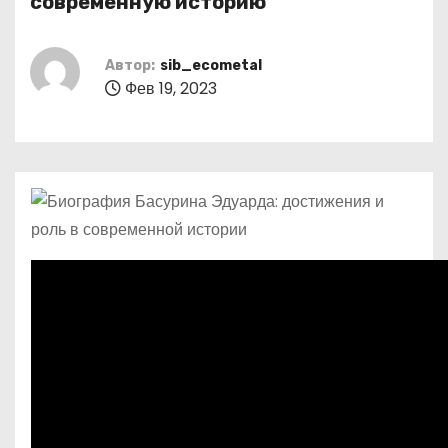
современную историю
о
м
Автор:
sib_ecometal
у
Фев 19, 2023