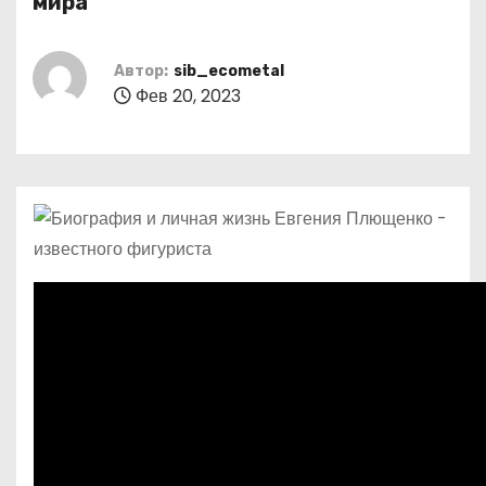
мира
о
м
Автор:
sib_ecometal
у
Фев 20, 2023