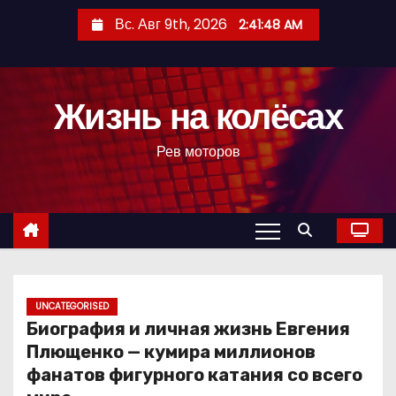
П
Вс. Авг 9th, 2026
2:41:50 AM
е
р
е
Жизнь на колёсах
й
т
Рев моторов
и
к
с
о
д
е
р
UNCATEGORISED
Биография и личная жизнь Евгения
ж
Плющенко — кумира миллионов
и
фанатов фигурного катания со всего
м