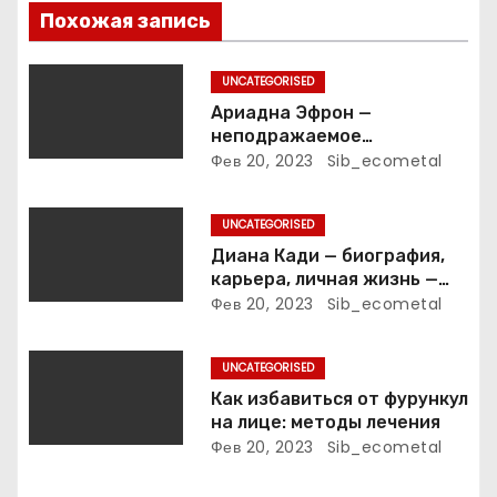
п
Похожая запись
о
UNCATEGORISED
з
Ариадна Эфрон —
неподражаемое
а
вокзальное
Фев 20, 2023
Sib_ecometal
клинтонрадиофотолюбител
п
ьствопромышленное
UNCATEGORISED
оценочно-аналитическое
и
общепостижимое явление
Диана Кади — биография,
известной русской
карьера, личная жизнь —
с
поэтессы
актуальная информация
Фев 20, 2023
Sib_ecometal
я
UNCATEGORISED
м
Как избавиться от фурункул
на лице: методы лечения
Фев 20, 2023
Sib_ecometal