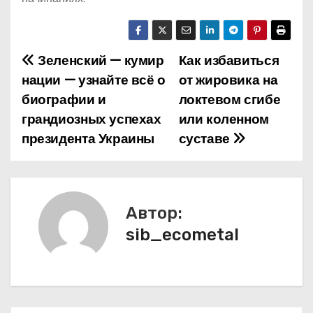
Зеленский — кумир
Как избавиться
Н
нации — узнайте всё о
от жировика на
а
биографии и
локтевом сгибе
грандиозных успехах
или коленном
в
президента Украины
суставе
и
г
а
Автор:
sib_ecometal
ц
и
я