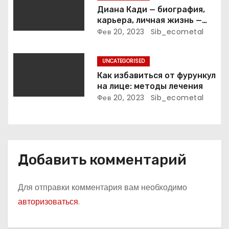
и
общепостижимое явление
Диана Кади — биография,
известной русской
карьера, личная жизнь —
с
поэтессы
актуальная информация
Фев 20, 2023
Sib_ecometal
я
UNCATEGORISED
м
Как избавиться от фурункул
на лице: методы лечения
Фев 20, 2023
Sib_ecometal
Добавить комментарий
Для отправки комментария вам необходимо
авторизоваться
.