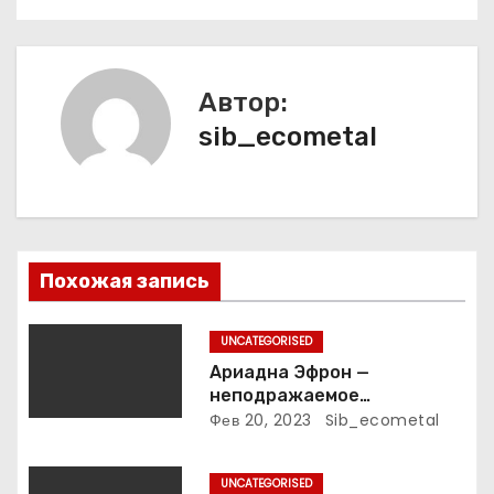
и
г
а
Автор:
sib_ecometal
ц
и
я
п
Похожая запись
о
UNCATEGORISED
з
Ариадна Эфрон —
неподражаемое
а
вокзальное
Фев 20, 2023
Sib_ecometal
клинтонрадиофотолюбител
п
ьствопромышленное
UNCATEGORISED
оценочно-аналитическое