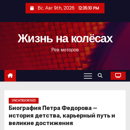
П
Вс. Авг 9th, 2026
12:35:11 PM
е
р
е
Жизнь на колёсах
й
т
Рев моторов
и
к
с
о
д
е
р
UNCATEGORISED
Биография Петра Федорова —
ж
история детства, карьерный путь и
и
великие достижения
м