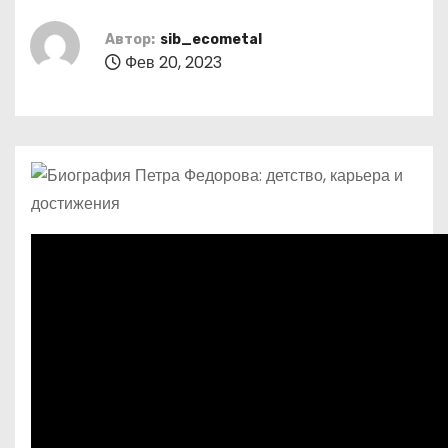
о
м
Автор:
sib_ecometal
Фев 20, 2023
у