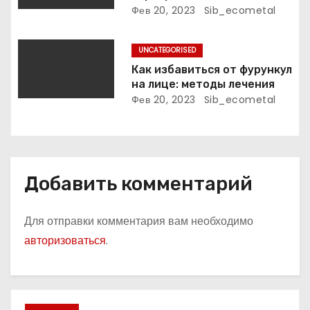
с
поэтессы
актуальная информация
Фев 20, 2023
Sib_ecometal
я
UNCATEGORISED
м
Как избавиться от фурункул
на лице: методы лечения
Фев 20, 2023
Sib_ecometal
Добавить комментарий
Для отправки комментария вам необходимо
авторизоваться
.