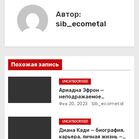
г
а
Автор:
sib_ecometal
ц
и
я
п
Похожая запись
о
UNCATEGORISED
з
Ариадна Эфрон —
неподражаемое
а
вокзальное
Фев 20, 2023
Sib_ecometal
клинтонрадиофотолюбител
п
ьствопромышленное
UNCATEGORISED
оценочно-аналитическое
и
общепостижимое явление
Диана Кади — биография,
известной русской
карьера, личная жизнь —