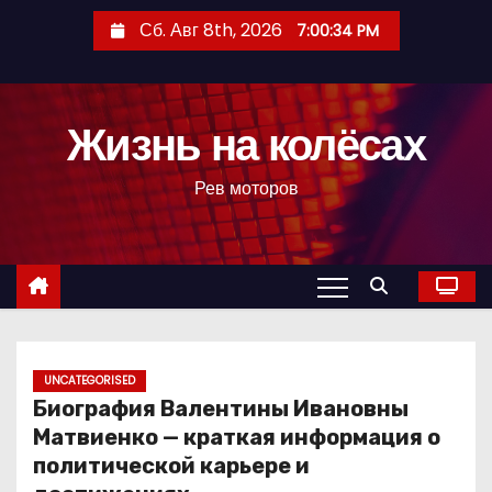
П
Сб. Авг 8th, 2026
7:00:35 PM
е
р
е
Жизнь на колёсах
й
т
Рев моторов
и
к
с
о
д
е
р
UNCATEGORISED
Биография Валентины Ивановны
ж
Матвиенко — краткая информация о
и
политической карьере и
м