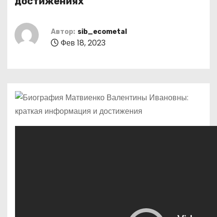
достижениях
о
м
Автор:
sib_ecometal
у
Фев 18, 2023