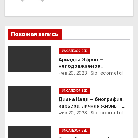
п
о
з
Похожая запись
а
п
UNCATEGORISED
Ариадна Эфрон —
и
неподражаемое
вокзальное
Фев 20, 2023
Sib_ecometal
с
клинтонрадиофотолюбител
ьствопромышленное
я
UNCATEGORISED
оценочно-аналитическое
общепостижимое явление
Диана Кади — биография,
м
известной русской
карьера, личная жизнь —
поэтессы
актуальная информация
Фев 20, 2023
Sib_ecometal
UNCATEGORISED