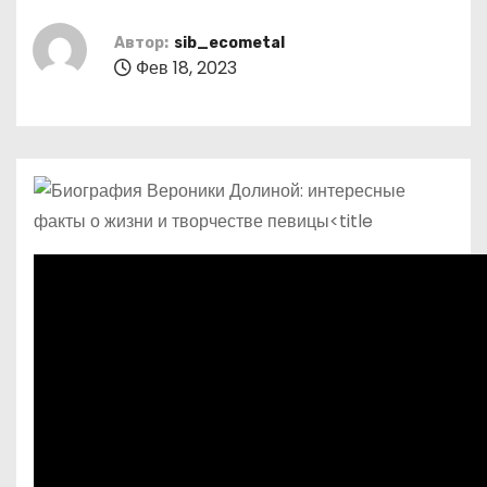
о
м
Автор:
sib_ecometal
Фев 18, 2023
у