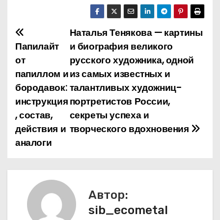
Наталья Тенякова — картины
Н
Папилайт
и биография великого
а
от
русского художника, одной
папиллом и
из самых известных и
в
бородавок:
талантливых художниц-
и
инструкция
портретистов России,
, состав,
секреты успеха и
г
действия и
творческого вдохновения
а
аналоги
ц
и
Автор:
я
sib_ecometal