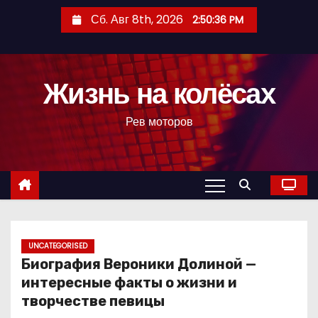
П
Сб. Авг 8th, 2026
2:50:37 PM
е
р
е
Жизнь на колёсах
й
т
Рев моторов
и
к
с
о
д
е
р
UNCATEGORISED
Биография Вероники Долиной —
ж
интересные факты о жизни и
и
творчестве певицы
м