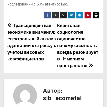
исследований с 63% агентностью.
Трансцендентная
Квантовая
Н
экономика внимания:
социология
а
спектральный анализ
одиночества:
адаптации к стрессу с
почему связность
в
учётом весовых
всегда резонирует
и
коэффициентов
в 11-мерном
пространстве
г
а
ц
Автор:
и
sib_ecometal