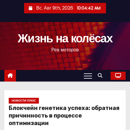
П
Вс. Авг 9th, 2026
10:04:43 AM
е
р
е
Жизнь на колёсах
й
т
Рев моторов
и
к
с
о
д
е
р
НОВОСТИ ПЛЮС
Блокчейн генетика успеха: обратная
ж
причинность в процессе
и
оптимизации
м