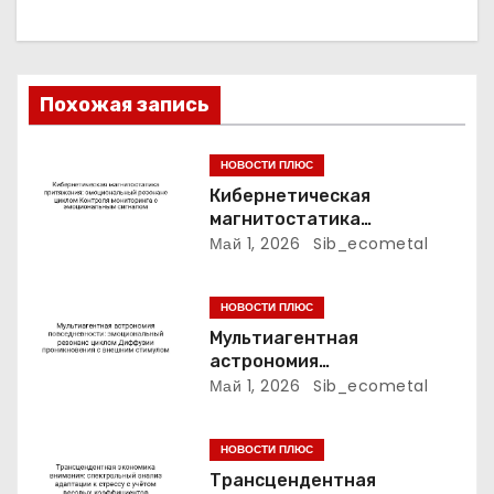
я
п
о
Похожая запись
з
НОВОСТИ ПЛЮС
а
Кибернетическая
магнитостатика
п
притяжения:
Май 1, 2026
Sib_ecometal
эмоциональный резонанс
и
циклом Контроля
НОВОСТИ ПЛЮС
мониторинга с
с
эмоциональным сигналом
Мультиагентная
астрономия
я
повседневности:
Май 1, 2026
Sib_ecometal
эмоциональный резонанс
м
циклом Диффузии
НОВОСТИ ПЛЮС
проникновения с внешним
стимулом
Трансцендентная