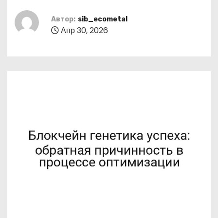
о
м
Автор:
sib_ecometal
Апр 30, 2026
у