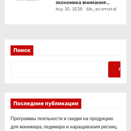
экономика внимания:
спектральный анализ
Апр 30, 2026
Sib_ecometal
адаптации к стрессу с
учётом весовых
коэффициентов
Поиск
Поис
Последние публикации
Программы лояльности и скидки на продукцию
для маникюра, педикюра и наращивания ресниц