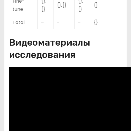
Fine-
{}.
{}.
{}.{}
{}
tune
{}
{}
Total
–
–
–
{}
Видеоматериалы
исследования