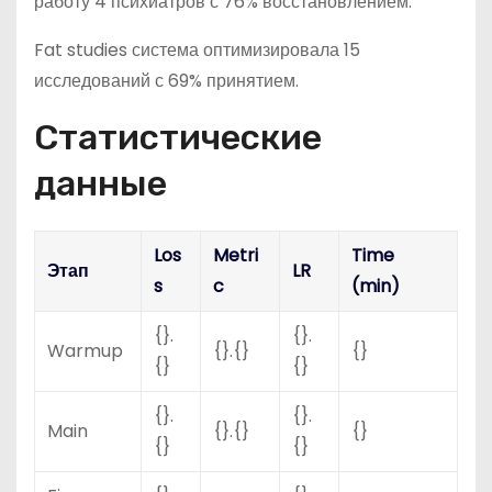
работу 4 психиатров с 76% восстановлением.
Fat studies система оптимизировала 15
исследований с 69% принятием.
Статистические
данные
Los
Metri
Time
Этап
LR
s
c
(min)
{}.
{}.
Warmup
{}.{}
{}
{}
{}
{}.
{}.
Main
{}.{}
{}
{}
{}