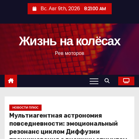
П
Вс. Авг 9th, 2026
8:21:01 AM
е
р
е
Жизнь на колёсах
й
т
Рев моторов
и
к
с
о
д
е
р
НОВОСТИ ПЛЮС
Мультиагентная астрономия
ж
повседневности: эмоциональный
и
резонанс циклом Диффузии
м