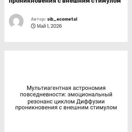
проникновения с внешним стимулом
о
м
Автор:
sib_ecometal
у
Май 1, 2026