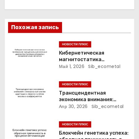
о
з
Похожая запись
а
п
НОВОСТИ ПЛЮС
Кибернетическая
и
магнитостатика
притяжения:
Май 1, 2026
Sib_ecometal
с
эмоциональный резонанс
циклом Контроля
я
НОВОСТИ ПЛЮС
мониторинга с
эмоциональным сигналом
Трансцендентная
м
экономика внимания:
спектральный анализ
Апр 30, 2026
Sib_ecometal
адаптации к стрессу с
учётом весовых
НОВОСТИ ПЛЮС
коэффициентов
Блокчейн генетика успеха: