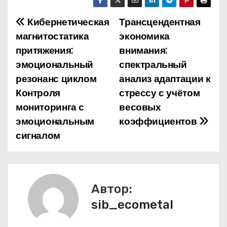
Кибернетическая
Трансцендентная
Н
магнитостатика
экономика
а
притяжения:
внимания:
эмоциональный
спектральный
в
резонанс циклом
анализ адаптации к
и
Контроля
стрессу с учётом
мониторинга с
весовых
г
эмоциональным
коэффициентов
а
сигналом
ц
и
Автор:
я
sib_ecometal
п