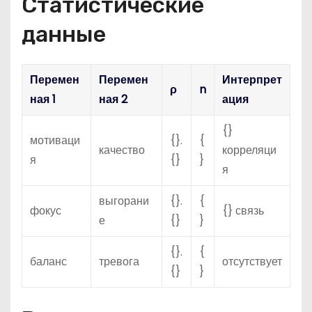
Статистические
данные
Перемен
Перемен
Интерпрет
ρ
n
ная 1
ная 2
ация
{}
мотиваци
{}.
{
качество
корреляци
я
{}
}
я
выгорани
{}.
{
фокус
{} связь
е
{}
}
{}.
{
баланс
тревога
отсутствует
{}
}