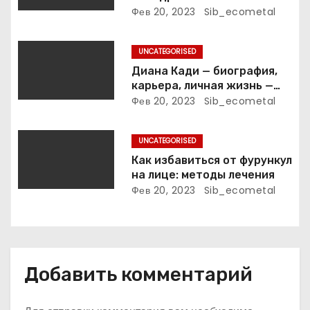
п
вокзальное
Фев 20, 2023
Sib_ecometal
клинтонрадиофотолюбител
и
ьствопромышленное
UNCATEGORISED
оценочно-аналитическое
с
общепостижимое явление
Диана Кади — биография,
известной русской
карьера, личная жизнь —
я
поэтессы
актуальная информация
Фев 20, 2023
Sib_ecometal
м
UNCATEGORISED
Как избавиться от фурункул
на лице: методы лечения
Фев 20, 2023
Sib_ecometal
Добавить комментарий