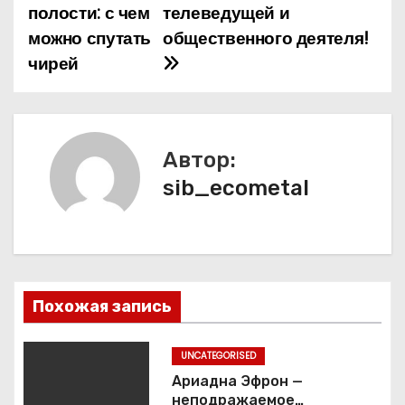
полости: с чем
телеведущей и
и
можно спутать
общественного деятеля!
чирей
г
а
ц
Автор:
и
sib_ecometal
я
п
о
Похожая запись
з
UNCATEGORISED
а
Ариадна Эфрон —
неподражаемое