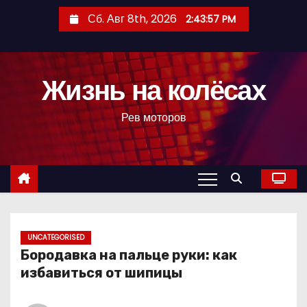
П
Сб. Авг 8th, 2026
2:43:58 PM
е
р
е
Жизнь на колёсах
й
т
Рев моторов
и
к
с
о
д
е
р
UNCATEGORISED
Бородавка на пальце руки: как
ж
избавиться от шипицы
и
м