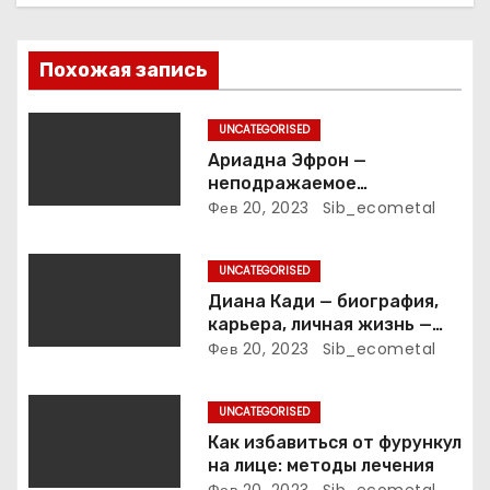
я
п
Похожая запись
о
UNCATEGORISED
з
Ариадна Эфрон —
неподражаемое
а
вокзальное
Фев 20, 2023
Sib_ecometal
клинтонрадиофотолюбител
п
ьствопромышленное
UNCATEGORISED
оценочно-аналитическое
и
общепостижимое явление
Диана Кади — биография,
известной русской
карьера, личная жизнь —
с
поэтессы
актуальная информация
Фев 20, 2023
Sib_ecometal
я
UNCATEGORISED
м
Как избавиться от фурункул
на лице: методы лечения