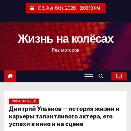
П
Сб. Авг 8th, 2026
2:00:11 PM
е
р
е
Жизнь на колёсах
й
т
Рев моторов
и
к
с
о
д
е
р
UNCATEGORISED
Дмитрий Ульянов — история жизни и
ж
карьеры талантливого актера, его
и
успехи в кино и на сцене
м