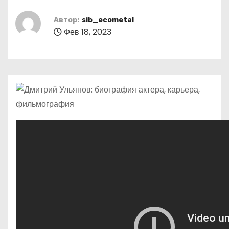
о
м
Автор:
sib_ecometal
Фев 18, 2023
у