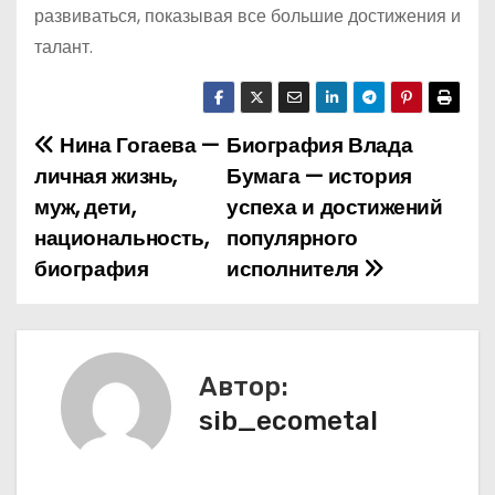
развиваться, показывая все большие достижения и
талант.
Нина Гогаева —
Биография Влада
Н
личная жизнь,
Бумага — история
а
муж, дети,
успеха и достижений
национальность,
популярного
в
биография
исполнителя
и
г
а
Автор:
sib_ecometal
ц
и