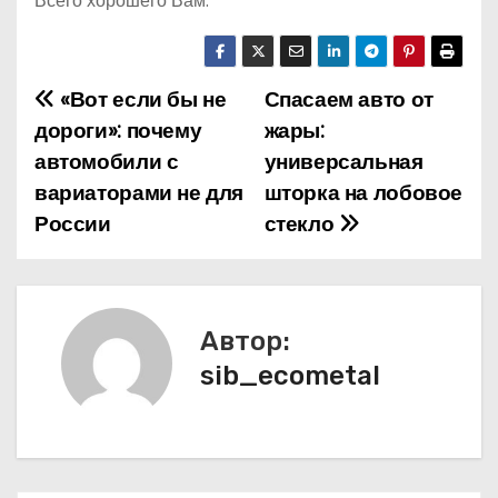
Всего хорошего Вам.
«Вот если бы не
Спасаем авто от
Н
дороги»: почему
жары:
а
автомобили с
универсальная
вариаторами не для
шторка на лобовое
в
России
стекло
и
г
а
Автор:
sib_ecometal
ц
и
я