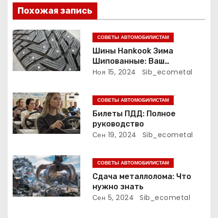
п
Похожая запись
о
СОВЕТЫ АВТОМОБИЛИСТАМ
з
Шины Hankook Зима
Шипованные: Ваш
а
Надежный Партнёр на
Ноя 15, 2024
Sib_ecometal
Снежных Дорогах
п
СОВЕТЫ АВТОМОБИЛИСТАМ
и
Билеты ПДД: Полное
руководство
с
Сен 19, 2024
Sib_ecometal
я
СОВЕТЫ АВТОМОБИЛИСТАМ
м
Сдача металлолома: Что
нужно знать
Сен 5, 2024
Sib_ecometal