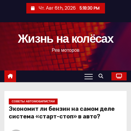
П
Чт. Авг 6th, 2026
5:18:31 PM
е
р
е
Жизнь на колёсах
й
т
Рев моторов
и
к
с
о
д
е
р
СОВЕТЫ АВТОМОБИЛИСТАМ
Экономит ли бензин на самом деле
ж
система «старт-стоп» в авто?
и
м