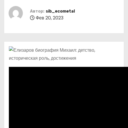
о
м
Автор:
sib_ecometal
Фев 20, 2023
у