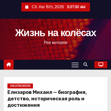
П
Сб. Авг 8th, 2026
5:37:31 AM
е
р
е
Жизнь на колёсах
й
т
Рев моторов
и
к
с
о
д
е
р
UNCATEGORISED
Елизаров Михаил — биография,
ж
детство, историческая роль и
и
достижения
м