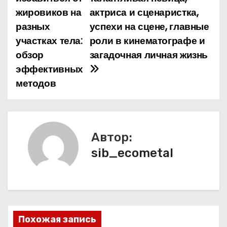
а
жировиков на
актриса и сценаристка,
разных
успехи на сцене, главные
в
участках тела:
роли в кинематографе и
и
обзор
загадочная личная жизнь
эффективных
г
методов
а
ц
и
Автор:
sib_ecometal
я
п
о
з
Похожая запись