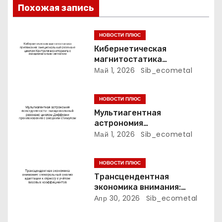
з
Похожая запись
а
НОВОСТИ ПЛЮС
п
Кибернетическая
магнитостатика
и
притяжения:
Май 1, 2026
Sib_ecometal
эмоциональный резонанс
с
циклом Контроля
НОВОСТИ ПЛЮС
мониторинга с
я
эмоциональным сигналом
Мультиагентная
астрономия
м
повседневности:
Май 1, 2026
Sib_ecometal
эмоциональный резонанс
циклом Диффузии
НОВОСТИ ПЛЮС
проникновения с внешним
стимулом
Трансцендентная
экономика внимания:
спектральный анализ
Апр 30, 2026
Sib_ecometal
адаптации к стрессу с
учётом весовых