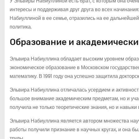
У Эльвиры Набиуллиной есть брат, с которым она очен
интересы и поддерживая друг друга во всех начинани
Набиуллиной в ее семье, отразились на ее дальнейшей
политика.
Образование и академически
Эльвира Набиуллина обладает высоким уровнем образ
экономическое образование в Московском государствен
математику. В 1991 году она успешно защитила доктор
Эльвира Набиуллина отличалась усердием и активность
большое внимание академическим предметам, но и учас
получила не только теоретические знания, но и навык
Эльвира Набиуллина является автором множества науч
работы получили признание в научных кругах, и она 
труды.