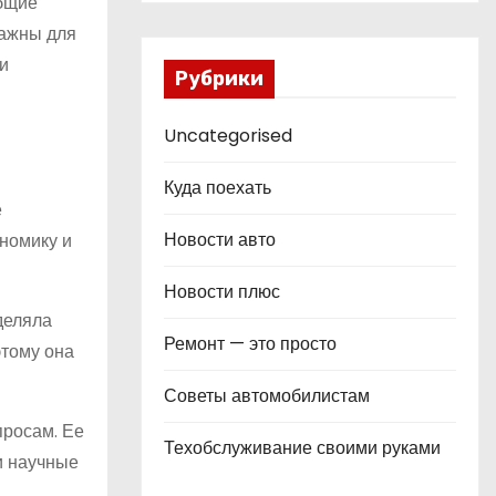
общие
важны для
и
Рубрики
Uncategorised
Куда поехать
е
Новости авто
ономику и
Новости плюс
деляла
Ремонт — это просто
этому она
Советы автомобилистам
просам. Ее
Техобслуживание своими руками
и научные