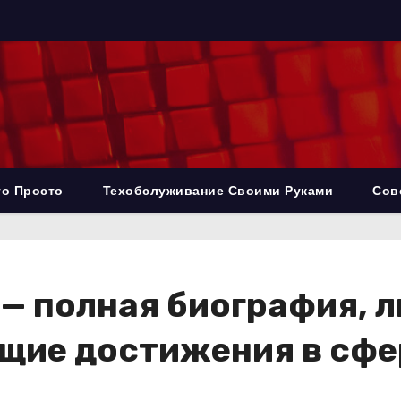
то Просто
Техобслуживание Своими Руками
Сов
— полная биография, л
ющие достижения в сфе