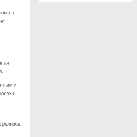
изма в
ет
чная
а.
енным и
урсах и
 релизов,