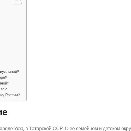
биуллиной?
ере?
иной?
час?
ику России?
ие
городе Уфа, в Татарской ССР. О ее семейном и детском окр