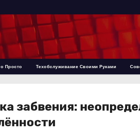
то Просто
Техобслуживание Своими Руками
Сов
ка забвения: неопред
елённости