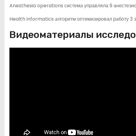
Anesthesia operations система управляла 9 анестези
Health informatics алгоритм оптимизировал работу 3 э
Видеоматериалы исслед