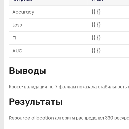
Accuracy
{}.{}
Loss
{}.{}
F1
{}.{}
AUC
{}.{}
Выводы
Кросс-валидация по 7 фолдам показала стабильность м
Результаты
Resource allocation алгоритм распределил 330 ресур