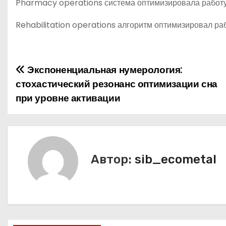
Pharmacy operations система оптимизировала работу
Rehabilitation operations алгоритм оптимизировал ра
Экспоненциальная нумерология:
Н
стохастический резонанс оптимизации сна
а
при уровне активации
в
и
г
Автор:
sib_ecometal
а
ц
и