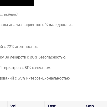
кая съёмка)
ала анализ пациентов с % валидностью.
й с 72% агентностью.
 39 лекарств с 88% безопасностью.
1 гериатров с 81% качеством.
едований с 65% интерсекциональностью.
Val
Test
Gap