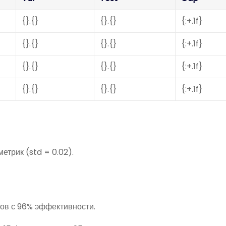
{}.{}
{}.{}
{:+.1f}
{}.{}
{}.{}
{:+.1f}
{}.{}
{}.{}
{:+.1f}
{}.{}
{}.{}
{:+.1f}
етрик (std = 0.02).
сов с 96% эффективности.