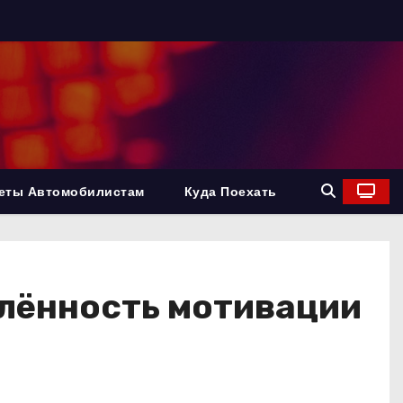
еты Автомобилистам
Куда Поехать
елённость мотивации