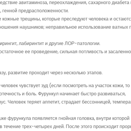
едствие авитаминоза, переохлаждения, сахарного диабета 
, генной предрасположенности.
е кожные трещины, которые преследуют человека и остают
 ношения наушников; неправильное использование ватных п
ирингит, лабиринтит и другие ЛОР-патологии.
остаточное ее проведение, сильная потливость и засаленно
зу, развитие проходит через несколько этапов.
человек чувствует зуд (если посмотреть на участок кожи, то
течность и боль. Фурункул начинает быстро развиваться,
с. Человек теряет аппетит, страдает бессонницей, темпера
шке фурункула появляется гнойная головка, внутри которой
в течение трех-четырех дней. После этого происходит прор