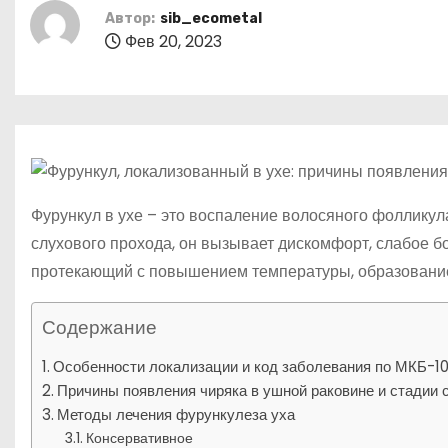
р
о
Автор:
sib_ecometal
l
а
м
Фев 20, 2023
a
в
у
s
и
s
т
n
ь
i
Фурункул в ухе – это воспаление волосяного фоллику
k
слухового прохода, он вызывает дискомфорт, слабое 
i
протекающий с повышением температуры, образование
Содержание
Особенности локализации и код заболевания по МКБ-1
Причины появления чиряка в ушной раковине и стадии 
Методы лечения фурункулеза уха
Консервативное