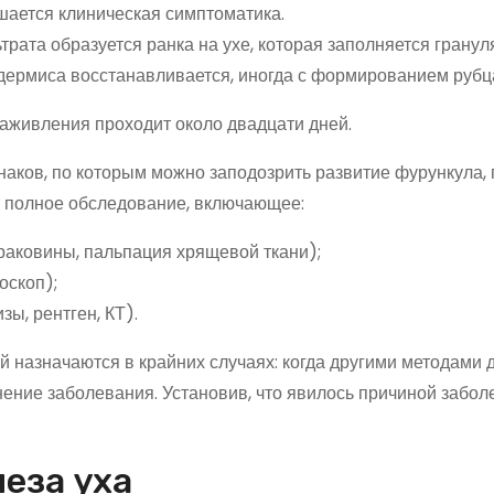
шается клиническая симптоматика.
трата образуется ранка на ухе, которая заполняется грану
пидермиса восстанавливается, иногда с формированием рубц
заживления проходит около двадцати дней.
аков, по которым можно заподозрить развитие фурункула,
т полное обследование, включающее:
раковины, пальпация хрящевой ткани);
оскоп);
ы, рентген, КТ).
й назначаются в крайних случаях: когда другими методами 
нение заболевания. Установив, что явилось причиной забол
еза уха