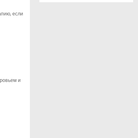
апию, если
оровьем и