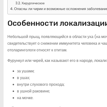
Хирургическое
Опасны ли чирии и возможные осложнения заболевани
Особенности локализации
Небольшой прыщ, появляющийся в области уха (на мочк
свидетельствует о снижении иммунитета человека и ча
отоларингологи относят к отитам.
Фурункул или чирей, как называют его в народе, локал
за ушами;
в ушах;
внутри слухового прохода;
в ушной раковине;
на мочке.