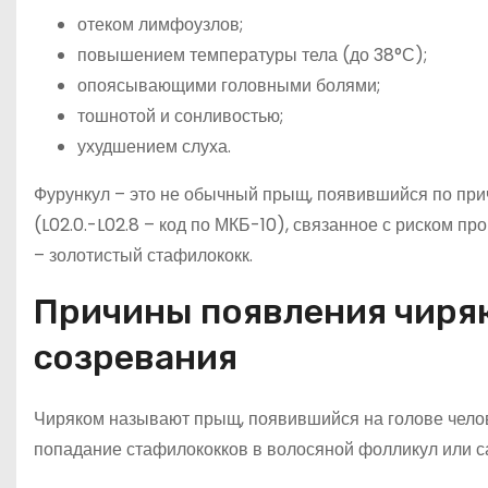
отеком лимфоузлов;
повышением температуры тела (до 38°С);
опоясывающими головными болями;
тошнотой и сонливостью;
ухудшением слуха.
Фурункул – это не обычный прыщ, появившийся по при
(L02.0.-L02.8 – код по МКБ-10), связанное с риском пр
– золотистый стафилококк.
Причины появления чиряк
созревания
Чиряком называют прыщ, появившийся на голове челов
попадание стафилококков в волосяной фолликул или с