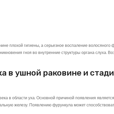
чине плохой гигиены, а серьезное воспаление волосяного 
оникновения гноя во внутренние структуры органа слуха. Во
а в ушной раковине и стад
ека в области уха. Основной причиной появления являетс
альную железу. Появлению фурункула может способствоват