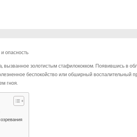
ла, вызванное золотистым стафилококком. Появившись в об
болезненное беспокойство или обширный воспалительный п
м гноя.
0
созревания