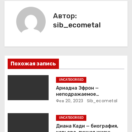
г
а
Автор:
sib_ecometal
ц
и
я
п
Похожая запись
о
UNCATEGORISED
з
Ариадна Эфрон —
неподражаемое
а
вокзальное
Фев 20, 2023
Sib_ecometal
клинтонрадиофотолюбител
п
ьствопромышленное
UNCATEGORISED
оценочно-аналитическое
и
общепостижимое явление
Диана Кади — биография,
известной русской