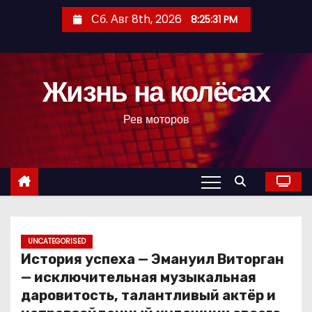
П
Сб. Авг 8th, 2026
8:25:32 PM
е
р
е
Жизнь на колёсах
й
т
Рев моторов
и
к
с
о
д
е
р
UNCATEGORISED
История успеха — Эмануил Виторган
ж
— исключительная музыкальная
и
даровитость, талантливый актёр и
м