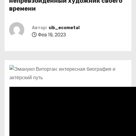
непревзойденный художник своего
о
времени
м
у
Автор:
sib_ecometal
Фев 19, 2023