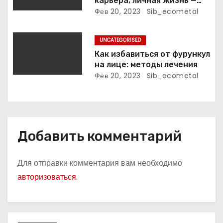
карьера, личная жизнь —
с
поэтессы
актуальная информация
Фев 20, 2023
Sib_ecometal
я
UNCATEGORISED
м
Как избавиться от фурункул
на лице: методы лечения
Фев 20, 2023
Sib_ecometal
Добавить комментарий
Для отправки комментария вам необходимо
авторизоваться
.