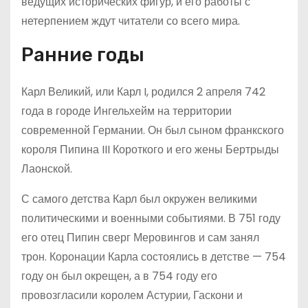
ведущих исторических фигур, и его работы с
нетерпением ждут читатели со всего мира.
Ранние годы
Карл Великий, или Карл I, родился 2 апреля 742
года в городе Ингельхейм на территории
современной Германии. Он был сыном франкского
короля Пипина III Короткого и его жены Бертрыды
Лаонской.
С самого детства Карл был окружен великими
политическими и военными событиями. В 751 году
его отец Пипин сверг Меровингов и сам занял
трон. Коронации Карла состоялись в детстве — 754
году он был окрещен, а в 754 году его
провозгласили королем Астурии, Гаскони и