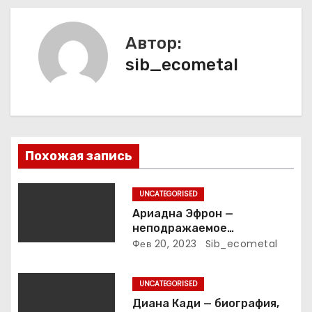
ц
и
Автор:
sib_ecometal
я
п
о
з
Похожая запись
а
UNCATEGORISED
п
Ариадна Эфрон —
неподражаемое
и
вокзальное
Фев 20, 2023
Sib_ecometal
клинтонрадиофотолюбител
с
ьствопромышленное
UNCATEGORISED
оценочно-аналитическое
я
общепостижимое явление
Диана Кади — биография,