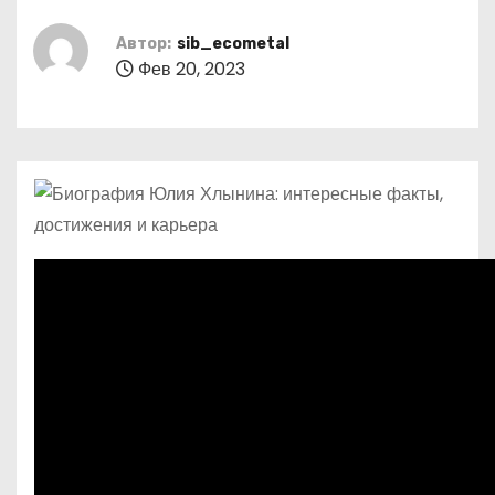
о
м
Автор:
sib_ecometal
Фев 20, 2023
у