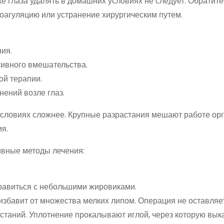
 глаза удалять в домашних условиях не следует. Обратите
коагуляцию или устранение хирургическим путем.
ия.
тивного вмешательства.
ой терапии.
ений возле глаз.
условиях сложнее. Крупные разрастания мешают работе ор
ия.
ивные методы лечения:
равиться с небольшими жировиками.
збавит от множества мелких липом. Операция не оставляет
астаний. Уплотнение прокалывают иглой, через которую вы