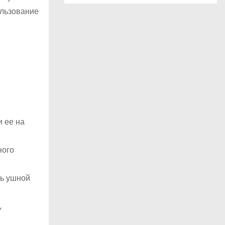
ользование
и ее на
ного
ть ушной
,