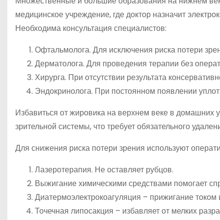
Множественные и большие образования на нижнем веке
медицинское учреждение, где доктор назначит электро
Необходима консультация специалистов:
Офтальмолога. Для исключения риска потери зрен
Дерматолога. Для проведения терапии без опера
Хирурга. При отсутствии результата консервативн
Эндокринолога. При постоянном появлении уплотн
Избавиться от жировика на верхнем веке в домашних 
зрительной системы, что требует обязательного удален
Для снижения риска потери зрения используют операт
Лазеротерапия. Не оставляет рубцов.
Выжигание химическими средствами помогает сп
Диатермоэлектрокоагуляция – прижигание током и
Точечная липосакция – избавляет от мелких разр