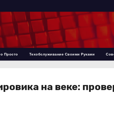
то Просто
Техобслуживание Своими Руками
Сов
ировика на веке: про