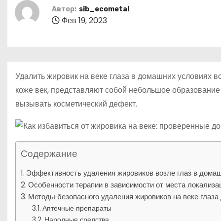
р
о
Автор:
sib_ecometal
l
а
м
Фев 19, 2023
a
в
у
s
и
s
т
Удалить жировик на веке глаза в домашних условиях 
n
ь
коже век, представляют собой небольшое образование 
i
вызывать косметический дефект.
k
i
Содержание
Эффективность удаления жировиков возле глаз в дома
Особенности терапии в зависимости от места локализа
Методы безопасного удаления жировиков на веке глаза
Аптечные препараты
Народные средства