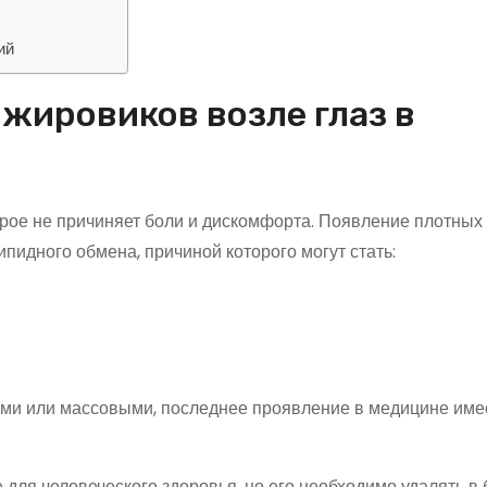
ий
жировиков возле глаз в
рое не причиняет боли и дискомфорта. Появление плотных
ипидного обмена, причиной которого могут стать:
ными или массовыми, последнее проявление в медицине име
для человеческого здоровья, но его необходимо удалять в 