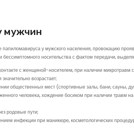
у мужчин
е папиломавируса у мужского населения, провокацию проя
и бессимптомного носительства с фактом передачи, выделя
онтакте с женщиной-носителем, при наличии микротравм 
 значительно возрастает;
нии общественных мест (спортивные залы, бани, сауны, д
женного человека, хождение босиком при наличии травм на
ез родовые пути;
ением инфекции при маникюре, косметологических процеду