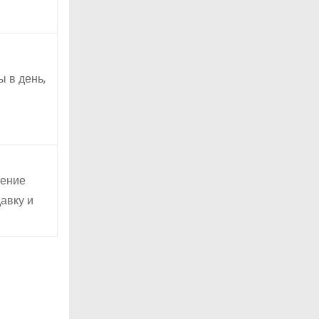
 в день,
чение
авку и