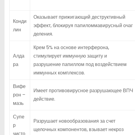
Оказывает прижигающий деструктивный
Конди
эффект, блокируя папиломмавирусный очаг
лин
деления.
Крем 5% на основе интерферона,
Алда
стимулирует иммунную защиту и
ра
разрушение папиллом под воздействием
иммунных комплексов.
Вифе
Имеет противовирусное разрушающее ВПЧ
рон –
действие.
мазь
Супе
Разрушает новообразования за счет
р
щелочных компонентов, взывает некроз
чисто