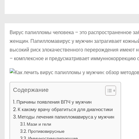
р
о
l
а
м
a
в
у
s
и
Вирус папилломы человека – это распространенное заб
s
т
женщин. Папилломавирус у мужчин затрагивает кожный
n
высокий риск злокачественного перерождения имеют н
ь
i
– комплексное и предусматривает иммуннокоррекцию с
k
i
Содержание
Причины появления ВПЧ у мужчин
К какому врачу обратиться для диагностики
Методы лечения папилломавируса у мужчин
Мази и гели
Противовирусные
Иммуностимулирующие