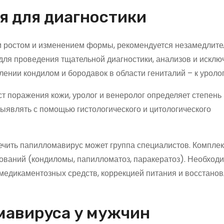
я для диагностики
м ростом и изменением формы, рекомендуется незамедлите
для проведения тщательной диагностики, анализов и исклю
ении кондилом и бородавок в области гениталий – к уролог
т поражения кожи, уролог и венеролог определяет степень
ыявлять с помощью гистологического и цитологического
ечить папилломавирус может группа специалистов. Компле
зований (кондиломы, папилломатоз, паракератоз). Необход
медикаментозных средств, коррекцией питания и восстано
мавируса у мужчин