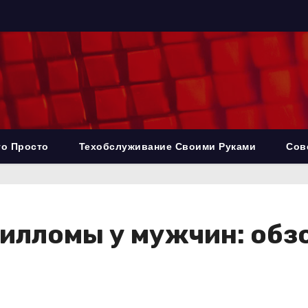
то Просто
Техобслуживание Своими Руками
Сов
пилломы у мужчин: обз