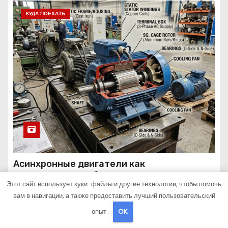
КУДА ПОЕХАТЬ
Асинхронные двигатели как
промышленное оборудование: принцип
Этот сайт использует куки-файлы и другие технологии, чтобы помочь
работы, конструкция и области
Июн 19, 2026
Sib_ecometal
вам в навигации, а также предоставить лучший пользовательский
применения
опыт.
OK