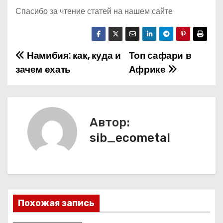
Спасибо за чтение статей на нашем сайте
Намибия: как, куда и
Топ сафари в
Н
зачем ехать
Африке
а
в
и
Автор:
sib_ecometal
г
а
ц
и
Похожая запись