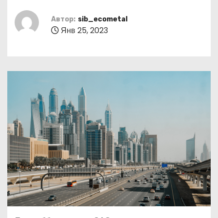
о
м
Автор:
sib_ecometal
Янв 25, 2023
у