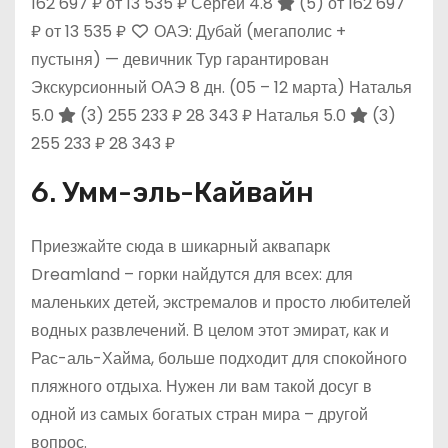
162 697 ₽
от 13 535 ₽
Сергей 4.8
(5)
от 162 697
₽
от 13 535 ₽
ОАЭ: Дубай (мегаполис +
пустыня) — девичник Тур гарантирован
Экскурсионный ОАЭ
8 дн.
(05 – 12 марта)
Наталья
5.0
(3)
255 233 ₽
28 343 ₽
Наталья 5.0
(3)
255 233 ₽
28 343 ₽
6. Умм-эль-Кайвайн
Приезжайте сюда в шикарный аквапарк
Dreamland – горки найдутся для всех: для
маленьких детей, экстремалов и просто любителей
водных развлечений. В целом этот эмират, как и
Рас-аль-Хайма, больше подходит для спокойного
пляжного отдыха. Нужен ли вам такой досуг в
одной из самых богатых стран мира – другой
вопрос.