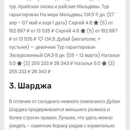
тур. Арабская сказка и райские Мальдивы. Тур
гарантирован На море Мальдивы, ОАЭ
11 дн.
(27
апр – 07 май и ещё 1 дата)
Сергей 4.8
(5)
от
162 697 ₽
от 13 535 ₽
Сергей 4.8
(5)
от 162 697
₽
от 13 535 ₽
ОАЭ: Дубай (мегаполис +
пустыня) — девичник Тур гарантирован
Экскурсионный ОАЭ
8 дн.
(05 – 12 марта)
Наталья
5.0
(3)
255 233 ₽
28 343 ₽
Наталья 5.0
(3)
255 233 ₽
28 343 ₽
3. Шарджа
В отличие от соседнего немного помпезного Дубая
Шарджа придерживается меньшего размаха и
более строгих правил. Лучшее, что здесь можно
увидеть – памятник Корану рядом с изумительно