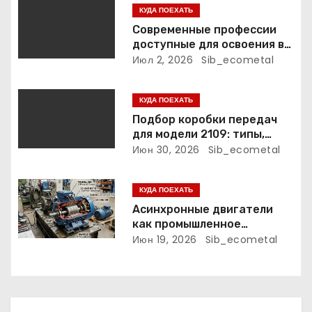
я
КУДА ПОЕХАТЬ
п
Современные профессии
доступные для освоения в
о
дистанционном формате
Июл 2, 2026
Sib_ecometal
з
КУДА ПОЕХАТЬ
а
Подбор коробки передач
для модели 2109: типы,
п
параметры и
Июн 30, 2026
Sib_ecometal
совместимость
и
КУДА ПОЕХАТЬ
с
Асинхронные двигатели
как промышленное
я
оборудование: принцип
Июн 19, 2026
Sib_ecometal
работы, конструкция и
м
области применения