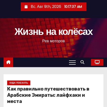
П
Вс. Авг 9th, 2026
10:17:38 AM
е
р
е
Жизнь на колёсах
й
т
Рев моторов
и
к
с
о
д
е
р
КУДА ПОЕХАТЬ
Как правильно путешествовать в
ж
Арабские Эмираты: лайфхаки и
и
места
м