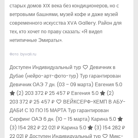
старых домов XIX века без кондиционеров, но с
ветровыми башнями, музей кофе и даже музей
современного искусства XVA Gallery. Район для
тех, кто хочет по праву сказать: «Я видел
нетипичные Эмираты».
Фото: byvali.ru
Доступен Индивидуальный тур
Девичник в
Дубае (нейро-арт-фото-тур) Тур гарантирован
Девичник ОАЭ
7 дн.
(03 – 09 марта)
Евгения 5.0
(2)
203 372 ₽
25 457 ₽
Евгения 5.0
(2)
203 372 ₽
25 457 ₽
ВЕЙКСЕРФ-КЕМП В АБУ-
ДАБИ С 10 ПО 15 МАРТА Тур гарантирован
Серфинг ОАЭ
6 дн.
(10 – 15 марта)
Карина 5.0
(3)
154 282 ₽
22 021 ₽
Карина 5.0
(3)
154 282 ₽
22 021 ₽
Доступен Индивидуальный тур
Микс-