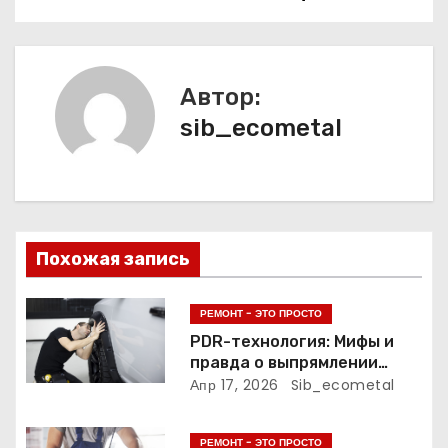
в
и
Автор:
г
sib_ecometal
а
ц
и
Похожая запись
я
п
РЕМОНТ - ЭТО ПРОСТО
PDR-технология: Мифы и
о
правда о выпрямлении
вмятин без покрасочной
Апр 17, 2026
Sib_ecometal
з
камеры
а
РЕМОНТ - ЭТО ПРОСТО