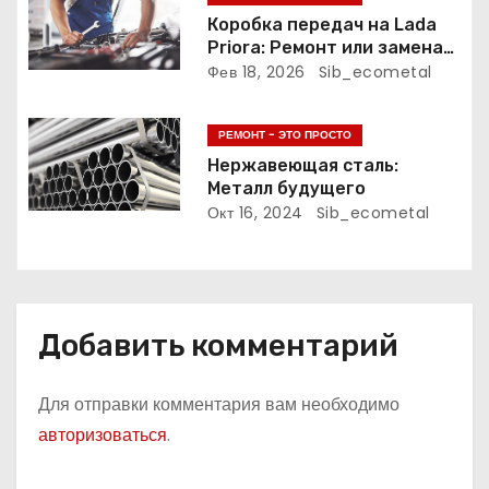
Коробка передач на Lada
п
Priora: Ремонт или замена?
Подробное руководство
Фев 18, 2026
Sib_ecometal
и
с
РЕМОНТ - ЭТО ПРОСТО
Нержавеющая сталь:
я
Металл будущего
Окт 16, 2024
Sib_ecometal
м
Добавить комментарий
Для отправки комментария вам необходимо
авторизоваться
.