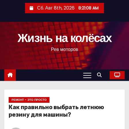
П
Сб. Авг 8th, 2026
8:21:08 AM
е
р
е
Жизнь на колёсах
й
т
Рев моторов
и
к
с
о
д
е
р
РЕМОНТ - ЭТО ПРОСТО
Как правильно выбрать летнюю
ж
резину для машины?
и
м