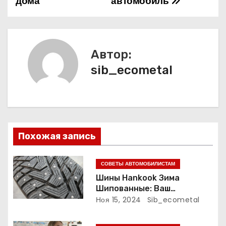
дома
автомобиль
в
и
Автор:
г
sib_ecometal
а
ц
и
Похожая запись
я
п
СОВЕТЫ АВТОМОБИЛИСТАМ
Шины Hankook Зима
о
Шипованные: Ваш
Надежный Партнёр на
Ноя 15, 2024
Sib_ecometal
з
Снежных Дорогах