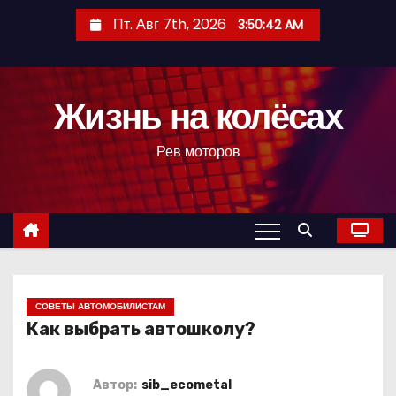
П
Пт. Авг 7th, 2026
3:50:42 AM
е
р
е
Жизнь на колёсах
й
т
Рев моторов
и
к
с
о
д
е
р
СОВЕТЫ АВТОМОБИЛИСТАМ
Как выбрать автошколу?
ж
и
м
Автор:
sib_ecometal