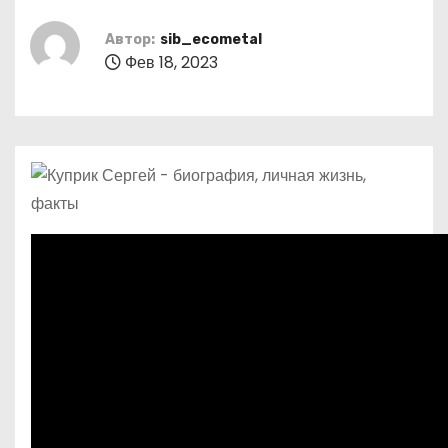
о
м
Автор:
sib_ecometal
Фев 18, 2023
у