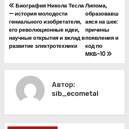
Биография Никола Тесла
Липома,
Н
— история молодости
образовавш
а
гениального изобретателя,
аяся на шее:
его революционные идеи,
причины
в
научные открытия и вклад в
появления и
и
развитие электротехники
код по
МКБ-10
г
а
ц
Автор:
и
sib_ecometal
я
п
о