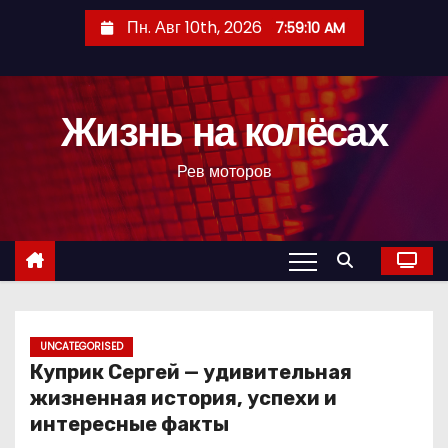
П
Пн. Авг 10th, 2026
7:59:11 AM
е
р
е
Жизнь на колёсах
й
т
Рев моторов
и
к
с
о
д
е
р
UNCATEGORISED
Куприк Сергей — удивительная
ж
жизненная история, успехи и
и
интересные факты
м