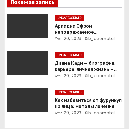
Похожая запись
з
UNCATEGORISED
а
Ариадна Эфрон —
неподражаемое
п
вокзальное
Фев 20, 2023
Sib_ecometal
клинтонрадиофотолюбител
и
ьствопромышленное
UNCATEGORISED
оценочно-аналитическое
с
общепостижимое явление
Диана Кади — биография,
известной русской
карьера, личная жизнь —
я
поэтессы
актуальная информация
Фев 20, 2023
Sib_ecometal
м
UNCATEGORISED
Как избавиться от фурункул
на лице: методы лечения
Фев 20, 2023
Sib_ecometal