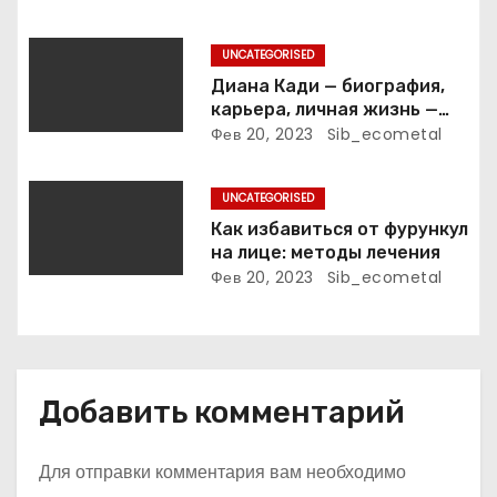
п
клинтонрадиофотолюбител
ьствопромышленное
и
UNCATEGORISED
оценочно-аналитическое
общепостижимое явление
Диана Кади — биография,
с
известной русской
карьера, личная жизнь —
поэтессы
актуальная информация
Фев 20, 2023
Sib_ecometal
я
м
UNCATEGORISED
Как избавиться от фурункул
на лице: методы лечения
Фев 20, 2023
Sib_ecometal
Добавить комментарий
Для отправки комментария вам необходимо