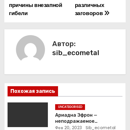
причины внезапной
различных
и
гибели
заговоров
г
а
Автор:
ц
sib_ecometal
и
я
п
Похожая запись
о
з
UNCATEGORISED
Ариадна Эфрон —
а
неподражаемое
вокзальное
Фев 20, 2023
Sib_ecometal