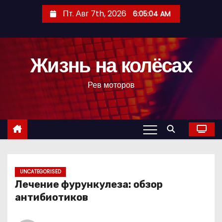
П
Пт. Авг 7th, 2026
6:05:05 AM
е
р
е
Жизнь на колёсах
й
т
Рев моторов
и
к
с
о
д
е
р
UNCATEGORISED
Лечение фурункулеза: обзор
ж
антибиотиков
и
м