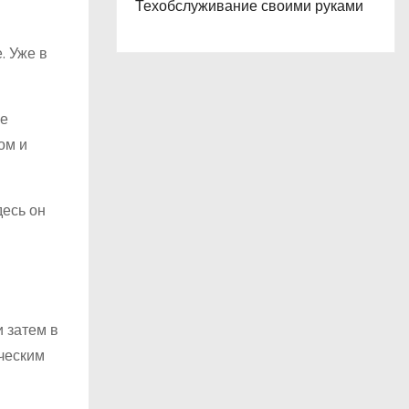
Техобслуживание своими руками
. Уже в
ое
ом и
десь он
 затем в
ческим