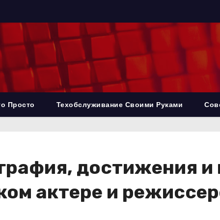
то Просто
Техобслуживание Своими Руками
Сов
графия, достижения и
ом актере и режиссере