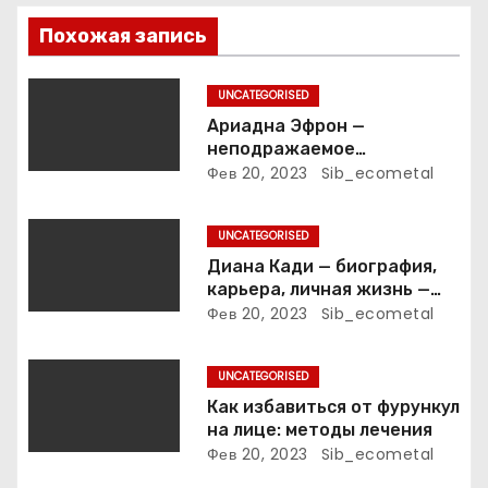
з
Похожая запись
а
п
UNCATEGORISED
Ариадна Эфрон —
и
неподражаемое
вокзальное
Фев 20, 2023
Sib_ecometal
с
клинтонрадиофотолюбител
ьствопромышленное
я
UNCATEGORISED
оценочно-аналитическое
общепостижимое явление
Диана Кади — биография,
м
известной русской
карьера, личная жизнь —
поэтессы
актуальная информация
Фев 20, 2023
Sib_ecometal
UNCATEGORISED
Как избавиться от фурункул
на лице: методы лечения
Фев 20, 2023
Sib_ecometal