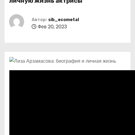
личную жизнь актрисы
о
м
Автор:
sib_ecometal
у
Фев 20, 2023