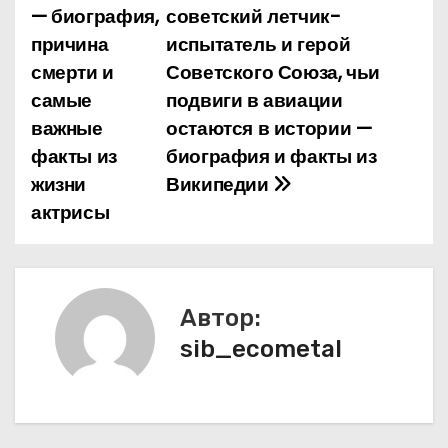
— биография,
советский летчик-
а
причина
испытатель и герой
смерти и
Советского Союза, чьи
в
самые
подвиги в авиации
и
важные
остаются в истории —
факты из
биография и факты из
г
жизни
Википедии
а
актрисы
ц
и
Автор:
я
sib_ecometal
п
о