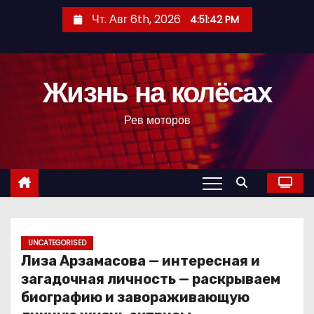
П
Чт. Авг 6th, 2026
4:51:44 PM
е
р
е
Жизнь на колёсах
й
т
Рев моторов
и
к
с
о
д
е
р
UNCATEGORISED
Лиза Арзамасова — интересная и
ж
загадочная личность — раскрываем
и
биографию и завораживающую
м