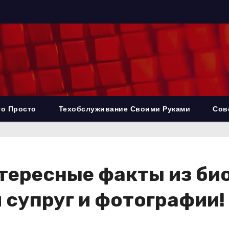
то Просто
Техобслуживание Своими Руками
Сов
тересные факты из био
 супруг и фотографии!