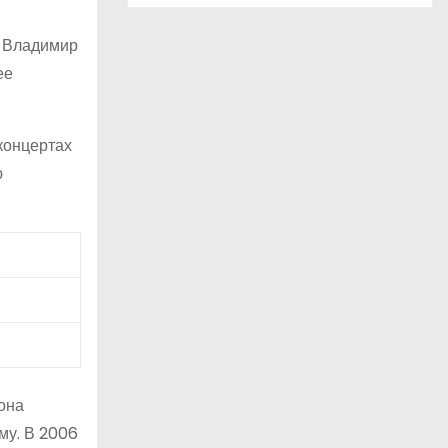
т Владимир
ее
концертах
ю
она
му. В 2006