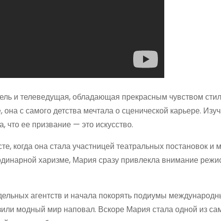
дель и телеведущая, обладающая прекрасным чувством стил
она с самого детства мечтала о сценической карьере. Изу
, что ее призвание — это искусство.
е, когда она стала участницей театральных постановок и 
рдинарной харизме, Мария сразу привлекла внимание режи
одельных агентств и начала покорять подиумы международн
зили модный мир наповал. Вскоре Мария стала одной из са