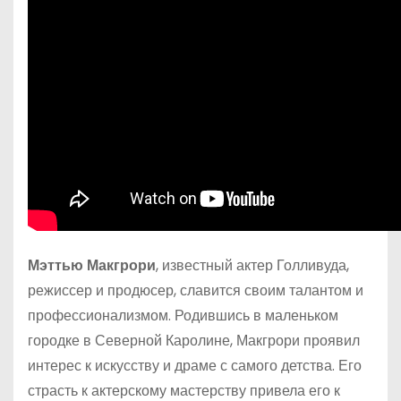
Мэттью Макгрори
, известный актер Голливуда,
режиссер и продюсер, славится своим талантом и
профессионализмом. Родившись в маленьком
городке в Северной Каролине, Макгрори проявил
интерес к искусству и драме с самого детства. Его
страсть к актерскому мастерству привела его к