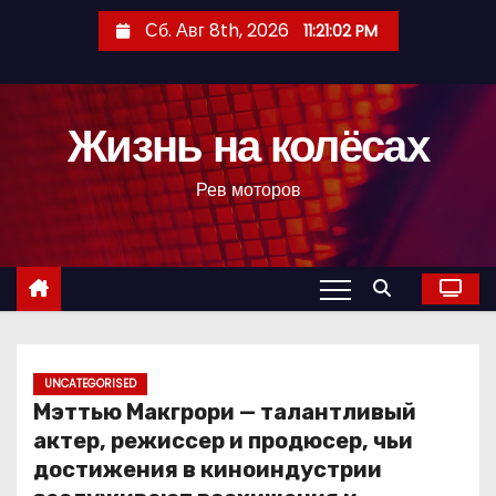
П
Сб. Авг 8th, 2026
11:21:03 PM
е
р
е
Жизнь на колёсах
й
т
Рев моторов
и
к
с
о
д
е
р
UNCATEGORISED
Мэттью Макгрори — талантливый
ж
актер, режиссер и продюсер, чьи
и
достижения в киноиндустрии
м