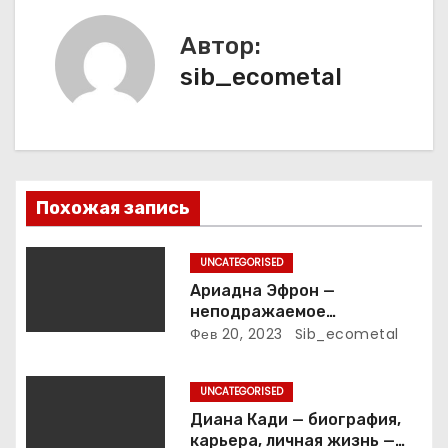
а
Автор:
ц
sib_ecometal
и
я
п
Похожая запись
о
з
UNCATEGORISED
Ариадна Эфрон —
а
неподражаемое
вокзальное
Фев 20, 2023
Sib_ecometal
п
клинтонрадиофотолюбител
ьствопромышленное
и
UNCATEGORISED
оценочно-аналитическое
общепостижимое явление
Диана Кади — биография,
с
известной русской
карьера, личная жизнь —