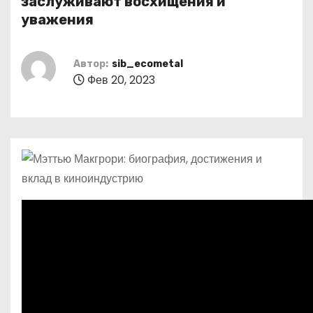
заслуживают восхищения и
о
уважения
м
у
Автор:
sib_ecometal
Фев 20, 2023