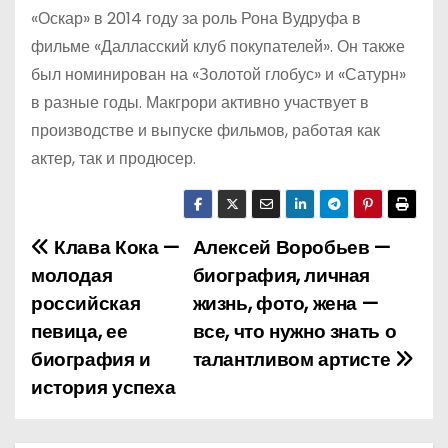
«Оскар» в 2014 году за роль Рона Вудруфа в
фильме «Далласский клуб покупателей». Он также
был номинирован на «Золотой глобус» и «Сатурн»
в разные годы. Макгрори активно участвует в
производстве и выпуске фильмов, работая как
актер, так и продюсер.
Клава Кока —
Алексей Воробьев —
Н
молодая
биография, личная
а
российская
жизнь, фото, жена —
певица, ее
все, что нужно знать о
в
биография и
талантливом артисте
и
история успеха
г