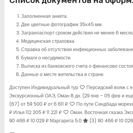
Список документов на офор
Заполненная анкета.
Две цветные фотографии 35х45 мм.
Загранпаспорт сроком действия не менее 6 месяц
Медицинская страховка.
Справка об отсутствии инфекционных заболевани
Бумаги о несудимости.
Выписка из банковского счета о финансово состо
Данные о месте жительства в стране.
Доступен Индивидуальный тур
Персидский вояж с е
Экскурсионный ОАЭ, Оман
8 дн.
(29 янв – 05 фев и ещ
(67)
от 59 500 ₽
от 6 611 ₽
По пути Синдбада морех
₽
Илья
112 205 ₽
11 221 ₽
Оман. Восточная сказка Эк
90 466 ₽
10 029 ₽
Маргарита 5.0
(3)
90 466 ₽
10 029