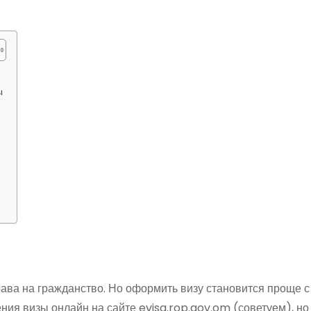
ы
ава на гражданство. Но оформить визу становится проще 
ения визы онлайн на сайте evisa.rop.gov.om (советуем), н