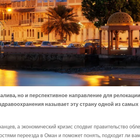
залива, но и перспективное направление для релокации
 здравоохранения называет эту страну одной из самых
анцев, а экономический кризис сподвиг правительство обле
стями переезда в Оман и поможет понять, подходит ли вам