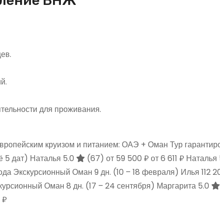
мление ВНЖ
ев.
й.
ятельности для проживания.
вропейским круизом и питанием: ОАЭ + Оман Тур гарантир
ё 5 дат)
Наталья 5.0
(67)
от 59 500 ₽
от 6 611 ₽
Наталья 
ода Экскурсионный Оман
9 дн.
(10 – 18 февраля)
Илья
112 
скурсионный Оман
8 дн.
(17 – 24 сентября)
Маргарита 5.0
 ₽