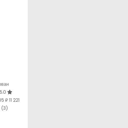
ован
5.0
205 ₽
11 221
(3)