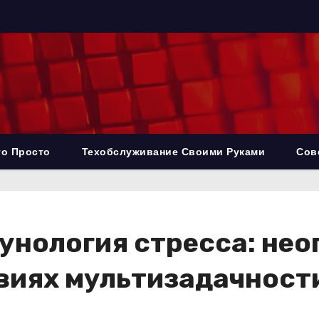
то Просто
Техобслуживание Своими Руками
Сов
унология стресса: не
виях мультизадачност