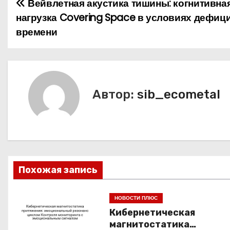
Вейвлетная акустика тишины: когнитивна
Н
нагрузка Covering Space в условиях дефиц
а
времени
в
и
г
Автор:
sib_ecometal
а
ц
и
Похожая запись
я
п
НОВОСТИ ПЛЮС
Кибернетическая
о
магнитостатика