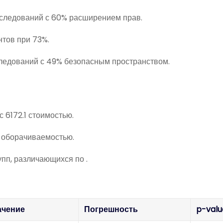
сследований с 60% расширением прав.
тов при 73%.
ледований с 49% безопасным пространством.
 6172.1 стоимостью.
 оборачиваемостью.
пп, различающихся по .
ачение
Погрешность
p-valu