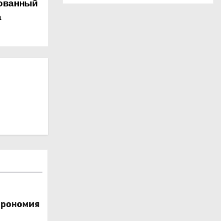
зованный
а
трономия