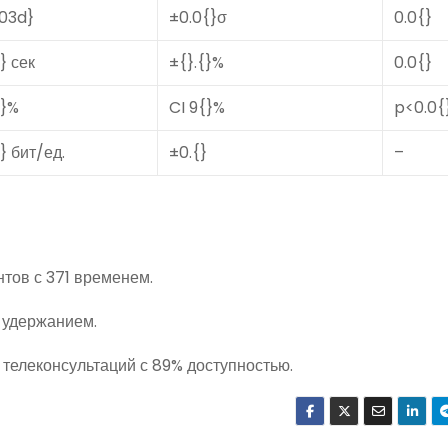
:03d}
±0.0{}σ
0.0{}
{} сек
±{}.{}%
0.0{}
{}%
CI 9{}%
p<0.0{
{} бит/ед.
±0.{}
–
нтов с 371 временем.
% удержанием.
телеконсультаций с 89% доступностью.