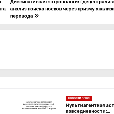
я
Диссипативная энтропология: децентрали
ита
анализ поиска носков через призму анализ
перевода
НОВОСТИ ПЛЮС
Мультиагентная ас
повседневности: