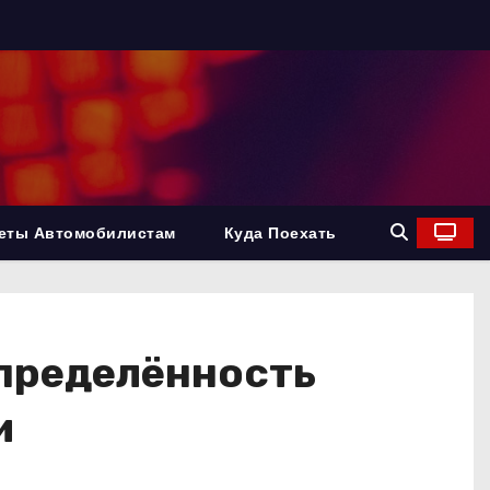
еты Автомобилистам
Куда Поехать
определённость
и