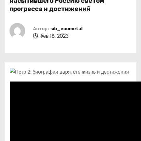
насытившего Россию светом
о
прогресса и достижений
м
у
Автор:
sib_ecometal
Фев 18, 2023