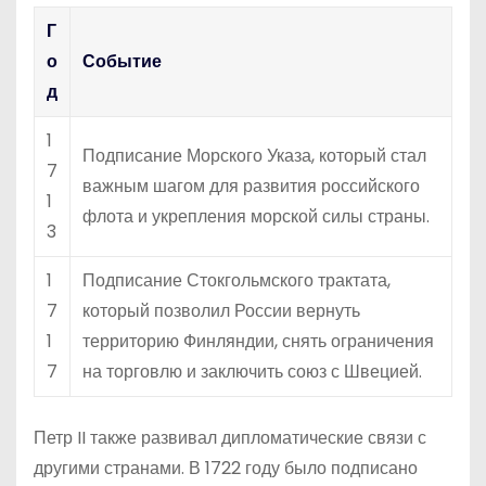
Г
о
Событие
д
1
Подписание Морского Указа, который стал
7
важным шагом для развития российского
1
флота и укрепления морской силы страны.
3
1
Подписание Стокгольмского трактата,
7
который позволил России вернуть
1
территорию Финляндии, снять ограничения
7
на торговлю и заключить союз с Швецией.
Петр II также развивал дипломатические связи с
другими странами. В 1722 году было подписано