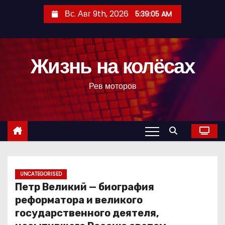
П
Вс. Авг 9th, 2026
5:39:06 AM
е
р
е
Жизнь на колёсах
й
т
Рев моторов
и
к
с
о
д
е
р
UNCATEGORISED
Петр Великий — биография
ж
реформатора и великого
и
государственного деятеля,
м