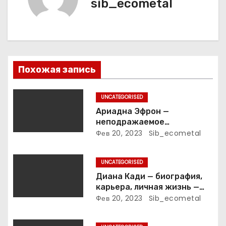
sib_ecometal
я
п
о
з
Похожая запись
а
UNCATEGORISED
п
Ариадна Эфрон —
неподражаемое
и
вокзальное
Фев 20, 2023
Sib_ecometal
клинтонрадиофотолюбител
с
ьствопромышленное
UNCATEGORISED
оценочно-аналитическое
я
общепостижимое явление
Диана Кади — биография,
известной русской
карьера, личная жизнь —
м
поэтессы
актуальная информация
Фев 20, 2023
Sib_ecometal