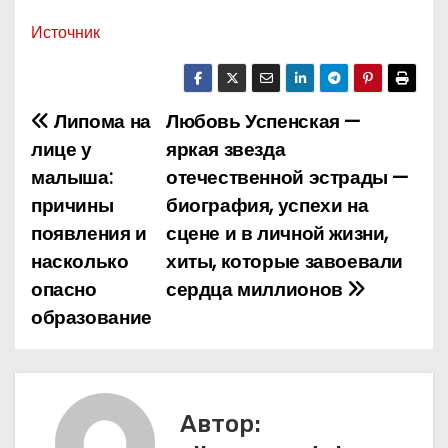
Источник
Липома на
Любовь Успенская —
Н
лице у
яркая звезда
а
малыша:
отечественной эстрады —
причины
биография, успехи на
в
появления и
сцене и в личной жизни,
и
насколько
хиты, которые завоевали
опасно
сердца миллионов
г
образование
а
ц
и
Автор: