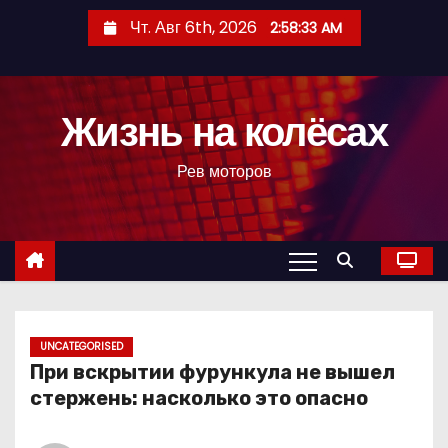
П
Чт. Авг 6th, 2026
2:58:35 AM
е
р
е
Жизнь на колёсах
й
т
Рев моторов
и
к
с
о
д
е
р
UNCATEGORISED
При вскрытии фурункула не вышел
ж
стержень: насколько это опасно
и
м