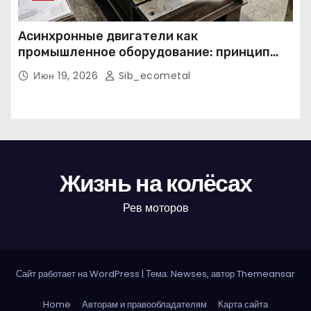
Асинхронные двигатели как
промышленное оборудование: принцип
работы, конструкция и области
Июн 19, 2026
Sib_ecometal
применения
Жизнь на колёсах
Рев моторов
Сайт работает на WordPress
|
Тема: Newses, автор
Themeansar
Home
Авторам и правообладателям
Карта сайта