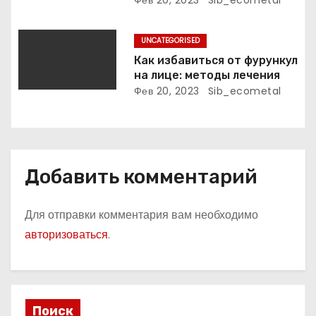
с
Фев 20, 2023
Sib_ecometal
я
UNCATEGORISED
м
Как избавиться от фурункул
на лице: методы лечения
Фев 20, 2023
Sib_ecometal
Добавить комментарий
Для отправки комментария вам необходимо
авторизоваться
.
Поиск