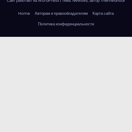
Сайт работает на WordPress
|
Тема: Newses, автор
Themeansar
Home
Авторам и правообладателям
Карта сайта
Политика конфиденциальности