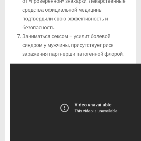
от «проверенной» знахарки. Лекарственные
средства официальной медицины
подтвердили свою эффективность и
безопасность.
Заниматься сексом – усилит болевой
синдром у мужчины, присутствует риск
заражения партнерши патогенной флорой.