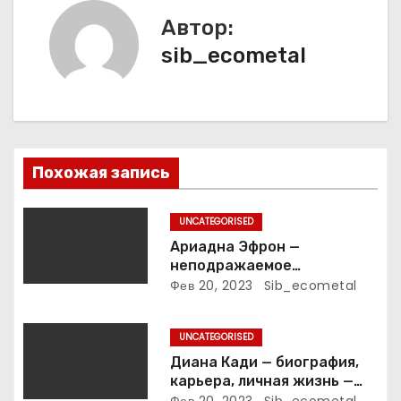
а
Автор:
sib_ecometal
ц
и
я
п
Похожая запись
о
UNCATEGORISED
з
Ариадна Эфрон —
неподражаемое
а
вокзальное
Фев 20, 2023
Sib_ecometal
клинтонрадиофотолюбител
п
ьствопромышленное
UNCATEGORISED
оценочно-аналитическое
и
общепостижимое явление
Диана Кади — биография,
известной русской
карьера, личная жизнь —
поэтессы
актуальная информация