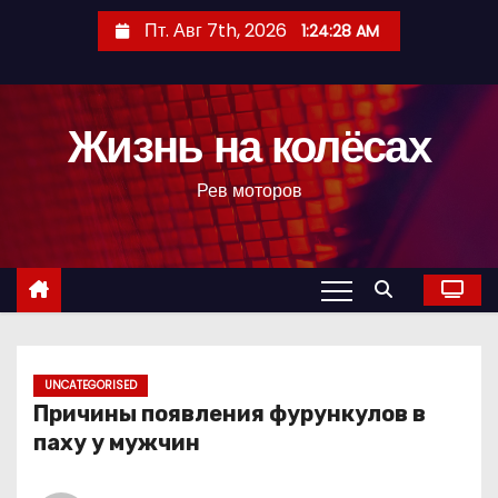
П
Пт. Авг 7th, 2026
1:24:28 AM
е
р
е
Жизнь на колёсах
й
т
Рев моторов
и
к
с
о
д
е
р
UNCATEGORISED
Причины появления фурункулов в
ж
паху у мужчин
и
м