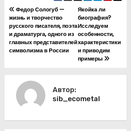
Федор Сологуб —
Якойка ли
Н
жизнь и творчество
биография?
а
русского писателя, поэта
Исследуем
и драматурга, одного из
особенности,
в
главных представителей
характеристики
и
символизма в России
и приводим
примеры
г
а
ц
Автор:
и
sib_ecometal
я
п