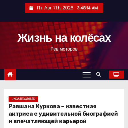
П
Пт. Авг 7th, 2026
3:48:15 AM
е
р
е
Жизнь на колёсах
й
т
Рев моторов
и
к
с
о
д
е
р
UNCATEGORISED
Равшана Куркова – известная
ж
актриса с удивительной биографией
и
и впечатляющей карьерой
м