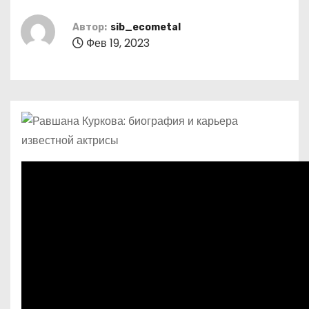
о
м
Автор:
sib_ecometal
Фев 19, 2023
у