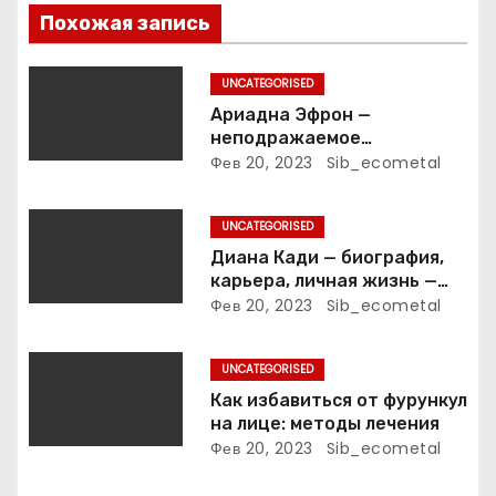
о
Похожая запись
з
UNCATEGORISED
а
Ариадна Эфрон —
неподражаемое
п
вокзальное
Фев 20, 2023
Sib_ecometal
клинтонрадиофотолюбител
и
ьствопромышленное
UNCATEGORISED
оценочно-аналитическое
с
общепостижимое явление
Диана Кади — биография,
известной русской
карьера, личная жизнь —
я
поэтессы
актуальная информация
Фев 20, 2023
Sib_ecometal
м
UNCATEGORISED
Как избавиться от фурункул
на лице: методы лечения
Фев 20, 2023
Sib_ecometal