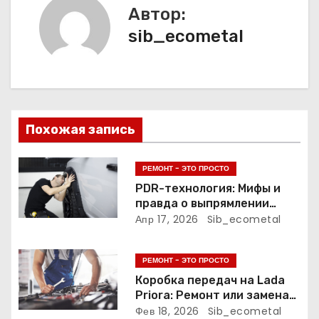
Автор:
г
sib_ecometal
а
ц
и
Похожая запись
я
п
РЕМОНТ - ЭТО ПРОСТО
PDR-технология: Мифы и
о
правда о выпрямлении
вмятин без покрасочной
Апр 17, 2026
Sib_ecometal
з
камеры
а
РЕМОНТ - ЭТО ПРОСТО
Коробка передач на Lada
п
Priora: Ремонт или замена?
Подробное руководство
Фев 18, 2026
Sib_ecometal