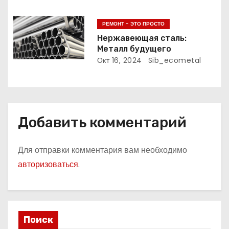
и
с
РЕМОНТ - ЭТО ПРОСТО
Нержавеющая сталь:
я
Металл будущего
Окт 16, 2024
Sib_ecometal
м
Добавить комментарий
Для отправки комментария вам необходимо
авторизоваться
.
Поиск