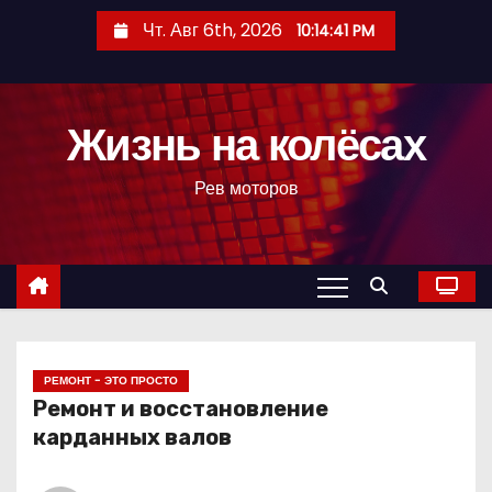
П
Чт. Авг 6th, 2026
10:14:42 PM
е
р
е
Жизнь на колёсах
й
т
Рев моторов
и
к
с
о
д
е
р
РЕМОНТ - ЭТО ПРОСТО
Ремонт и восстановление
ж
карданных валов
и
м