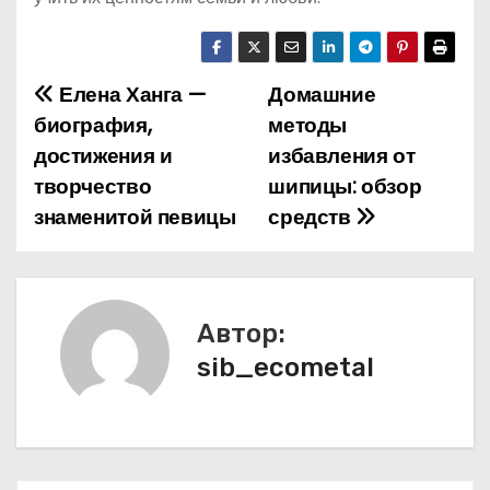
Елена Ханга —
Домашние
Н
биография,
методы
а
достижения и
избавления от
творчество
шипицы: обзор
в
знаменитой певицы
средств
и
г
а
Автор:
sib_ecometal
ц
и
я