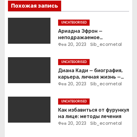
п
Похожая запись
о
UNCATEGORISED
з
Ариадна Эфрон —
неподражаемое
а
вокзальное
Фев 20, 2023
Sib_ecometal
клинтонрадиофотолюбител
п
ьствопромышленное
UNCATEGORISED
оценочно-аналитическое
и
общепостижимое явление
Диана Кади — биография,
известной русской
карьера, личная жизнь —
с
поэтессы
актуальная информация
Фев 20, 2023
Sib_ecometal
я
UNCATEGORISED
м
Как избавиться от фурункул
на лице: методы лечения
Фев 20, 2023
Sib_ecometal