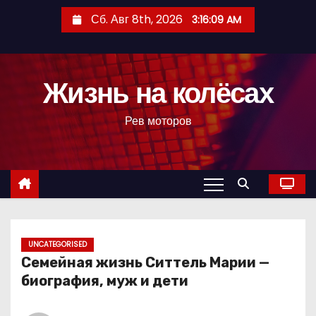
П
Сб. Авг 8th, 2026
3:16:10 AM
е
р
е
Жизнь на колёсах
й
т
Рев моторов
и
к
с
о
д
е
р
UNCATEGORISED
Семейная жизнь Ситтель Марии —
ж
биография, муж и дети
и
м