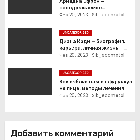
Ариадна Эфрон —
неподражаемое
п
вокзальное
Фев 20, 2023
Sib_ecometal
клинтонрадиофотолюбител
и
ьствопромышленное
UNCATEGORISED
оценочно-аналитическое
с
общепостижимое явление
Диана Кади — биография,
известной русской
карьера, личная жизнь —
я
поэтессы
актуальная информация
Фев 20, 2023
Sib_ecometal
м
UNCATEGORISED
Как избавиться от фурункул
на лице: методы лечения
Фев 20, 2023
Sib_ecometal
Добавить комментарий