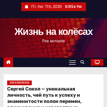
П
Пт. Авг 7th, 2026
9:31:55 PM
е
р
е
Жизнь на колёсах
й
т
Рев моторов
и
к
с
о
д
е
р
UNCATEGORISED
Сергей Сокол — уникальная
ж
личность, чей путь к успеху и
и
знаменитости полон перемен,
м