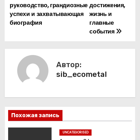
руководство, грандиозные
достижения,
в
успехи и захватывающая
жизнь и
и
биография
главные
события
г
а
ц
Автор:
и
sib_ecometal
я
п
о
Похожая запись
з
UNCATEGORISED
а