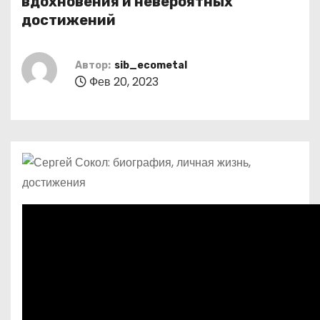
вдохновения и невероятных
о
достижений
м
у
Автор:
sib_ecometal
Фев 20, 2023