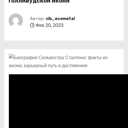
голливудской икони
о
м
Автор:
sib_ecometal
у
Фев 20, 2023