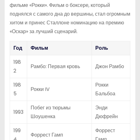
фильме «Рокки». Фильм о боксере, который
поднялся с самого дна до вершины, стал огромным
хитом и принес Сталлоне номинацию на премию
«Оскар» за лучший сценарий.
Год
Фильм
Роль
198
Рамбо: Первая кровь
Джон Рамбо
2
198
Рокки
Рокки IV
5
Бальбоа
Побег из тюрьмы
Энди
1993
Шоушенка
Дюфрейн
199
Форрест
Форрест Гамп
4
Гамп