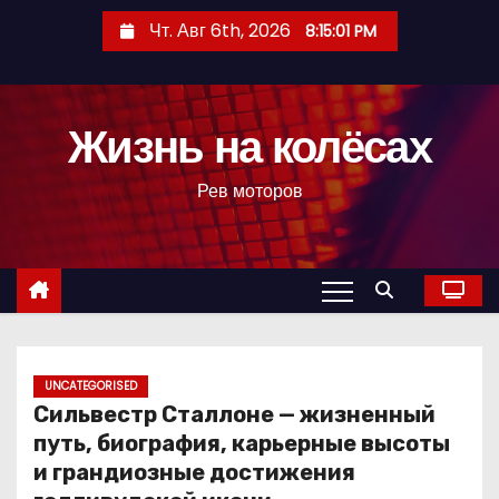
П
Чт. Авг 6th, 2026
8:15:02 PM
е
р
е
Жизнь на колёсах
й
т
Рев моторов
и
к
с
о
д
е
р
UNCATEGORISED
Сильвестр Сталлоне — жизненный
ж
путь, биография, карьерные высоты
и
и грандиозные достижения
м