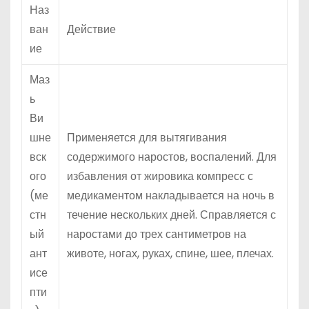
Наз
ван
Действие
ие
Маз
ь
Ви
шне
Применяется для вытягивания
вск
содержимого наростов, воспалений. Для
ого
избавления от жировика компресс с
(ме
медикаментом накладывается на ночь в
стн
течение нескольких дней. Справляется с
ый
наростами до трех сантиметров на
ант
животе, ногах, руках, спине, шее, плечах.
исе
пти