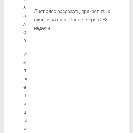
з
Лист алоэ разрезать, прикрепить к
а
шишке на ночь. Лопнет через 2-3
л
недели.
о
э
И
з
п
ш
е
н
и
ц
ы
и