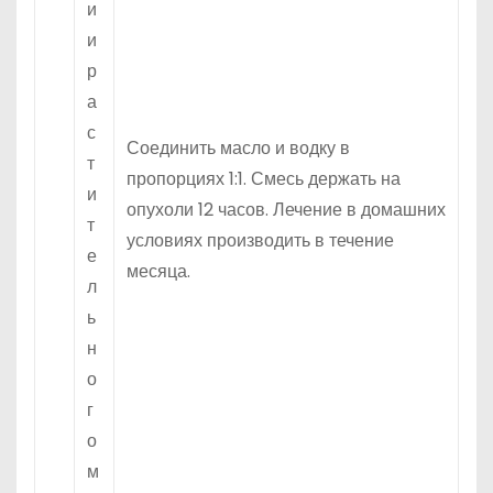
и
и
р
а
с
Соединить масло и водку в
т
пропорциях 1:1. Смесь держать на
и
опухоли 12 часов. Лечение в домашних
т
условиях производить в течение
е
месяца.
л
ь
н
о
г
о
м