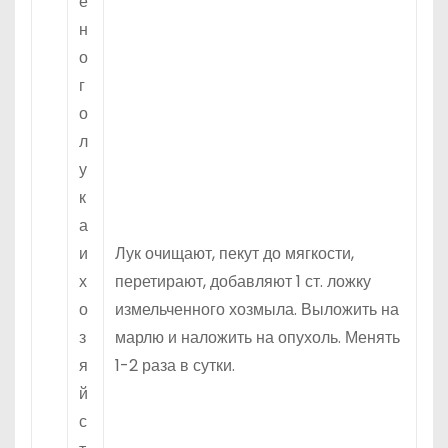
е
н
о
г
о
л
у
к
а
и
Лук очищают, пекут до мягкости,
х
перетирают, добавляют 1 ст. ложку
о
измельченного хозмыла. Выложить на
з
марлю и наложить на опухоль. Менять
я
1-2 раза в сутки.
й
с