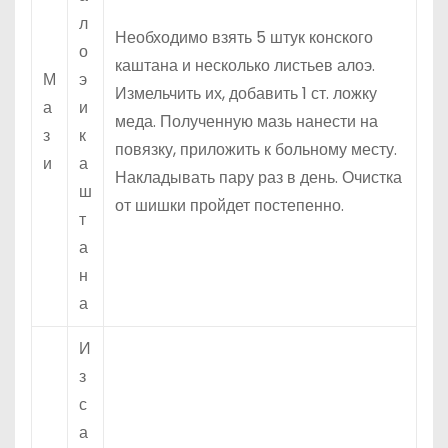
л
Необходимо взять 5 штук конского
о
каштана и несколько листьев алоэ.
М
э
Измельчить их, добавить 1 ст. ложку
а
и
меда. Полученную мазь нанести на
з
к
повязку, приложить к больному месту.
и
а
Накладывать пару раз в день. Очистка
ш
от шишки пройдет постепенно.
т
а
н
а
И
з
с
а