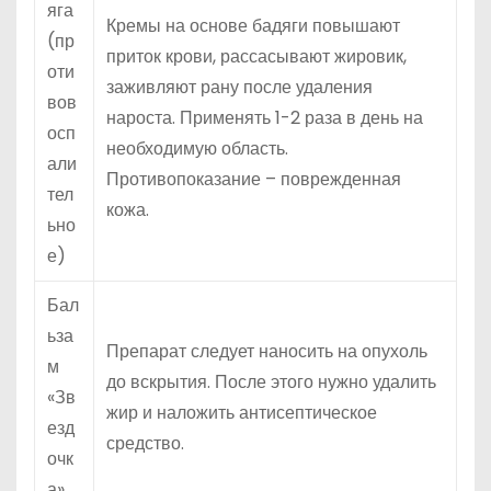
яга
Кремы на основе бадяги повышают
(пр
приток крови, рассасывают жировик,
оти
заживляют рану после удаления
вов
нароста. Применять 1-2 раза в день на
осп
необходимую область.
али
Противопоказание – поврежденная
тел
кожа.
ьно
е)
Бал
ьза
Препарат следует наносить на опухоль
м
до вскрытия. После этого нужно удалить
«Зв
жир и наложить антисептическое
езд
средство.
очк
а»