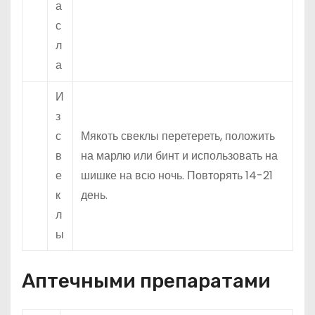
а
с
л
а
И
з
с
Мякоть свеклы перетереть, положить
в
на марлю или бинт и использовать на
е
шишке на всю ночь. Повторять 14-21
к
день.
л
ы
Аптечными препаратами