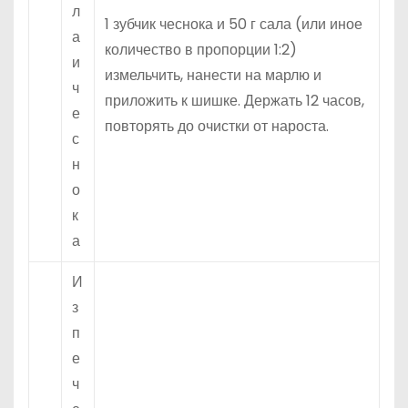
л
1 зубчик чеснока и 50 г сала (или иное
а
количество в пропорции 1:2)
и
измельчить, нанести на марлю и
ч
приложить к шишке. Держать 12 часов,
е
повторять до очистки от нароста.
с
н
о
к
а
И
з
п
е
ч