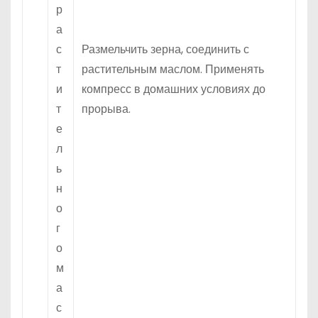
р
а
с
Размельчить зерна, соединить с
т
растительным маслом. Применять
и
компресс в домашних условиях до
т
прорыва.
е
л
ь
н
о
г
о
м
а
с