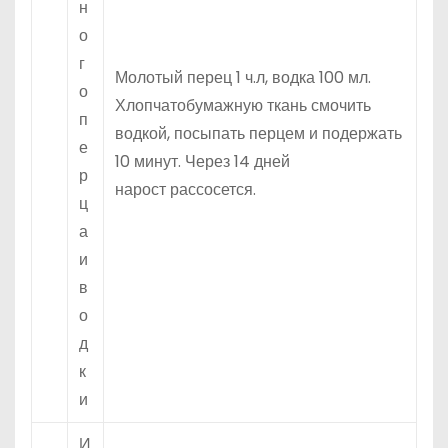
н
о
г
Молотый перец 1 ч.л, водка 100 мл.
о
Хлопчатобумажную ткань смочить
п
водкой, посыпать перцем и подержать
е
10 минут. Через 14 дней
р
нарост рассосется.
ц
а
и
в
о
д
к
и
И