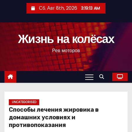
П
Сб. Авг 8th, 2026
3:19:14 AM
е
р
е
Жизнь на колёсах
й
т
Рев моторов
и
к
с
о
д
е
р
UNCATEGORISED
Способы лечения жировика в
ж
домашних условиях и
и
противопоказания
м