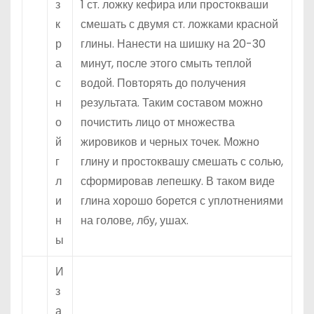
з
1 ст. ложку кефира или простокваши
к
смешать с двумя ст. ложками красной
р
глины. Нанести на шишку на 20-30
а
минут, после этого смыть теплой
с
водой. Повторять до получения
н
результата. Таким составом можно
о
почистить лицо от множества
й
жировиков и черных точек. Можно
г
глину и простоквашу смешать с солью,
л
сформировав лепешку. В таком виде
и
глина хорошо борется с уплотнениями
н
на голове, лбу, ушах.
ы
И
з
а