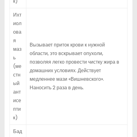
к)
Ихт
иол
ова
я
Вызывает приток крови к нужной
маз
области, это вскрывает опухоли,
ь
позволяя легко провести чистку жира в
(ме
домашних условиях. Действует
стн
медленнее мази «Вишневского».
ый
Наносить 2 раза в день.
ант
исе
пти
к)
Бад