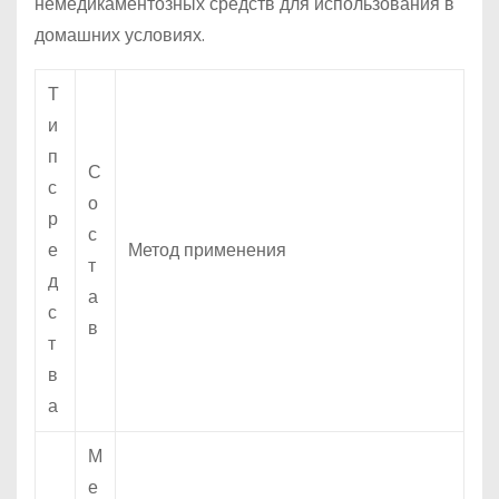
немедикаментозных средств для использования в
домашних условиях.
Т
и
п
С
с
о
р
с
е
Метод применения
т
д
а
с
в
т
в
а
М
е