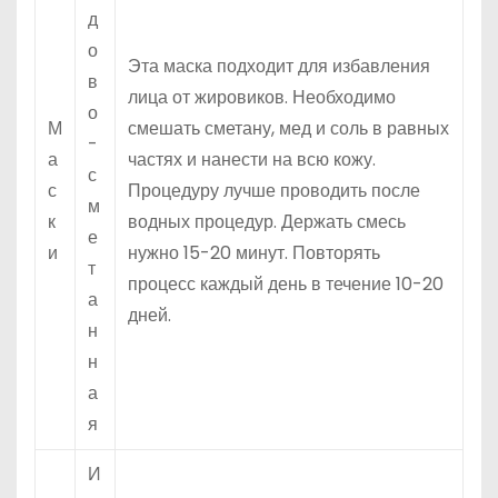
д
о
Эта маска подходит для избавления
в
лица от жировиков. Необходимо
о
М
смешать сметану, мед и соль в равных
-
а
частях и нанести на всю кожу.
с
с
Процедуру лучше проводить после
м
к
водных процедур. Держать смесь
е
и
нужно 15-20 минут. Повторять
т
процесс каждый день в течение 10-20
а
дней.
н
н
а
я
И