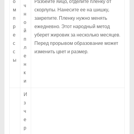
о
Разбейте яйцо, отделите пленку от
ч
м
скорлупы. Нанесите ее на шишку,
н
п
закрепите. Пленку нужно менять
о
р
ежедневно. Этот народный метод
й
е
уберет жировик за несколько месяцев.
п
с
Перед прорывом образование может
л
с
изменить цвет и размер.
е
ы
н
к
и
И
з
ч
е
р