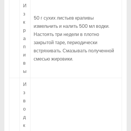
И
з
50 г сухих листьев крапивы
к
измельчить и налить 500 мл водки.
р
Настоять три недели в плотно
а
закрытой таре, периодически
п
встряхивать. Смазывать полученной
и
смесью жировики.
в
ы
И
з
в
о
д
к