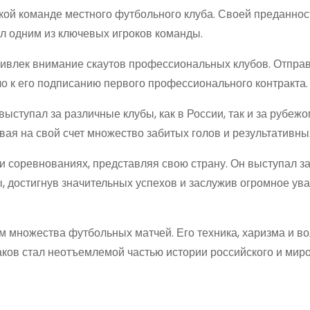
кой команде местного футбольного клуба. Своей преданнос
ал одним из ключевых игроков команды.
ривлек внимание скаутов профессиональных клубов. Отпра
ло к его подписанию первого профессионального контракта.
ыступал за различные клубы, как в России, так и за рубежо
ая на свой счет множество забитых голов и результативны
и соревнованиях, представляя свою страну. Он выступал з
 достигнув значительных успехов и заслужив огромное ув
м множества футбольных матчей. Его техника, харизма и в
аков стал неотъемлемой частью истории российского и мир