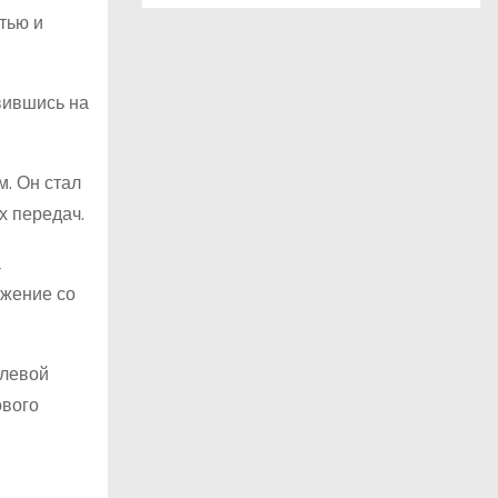
тью и
вившись на
м. Он стал
х передач.
а
ажение со
олевой
ового