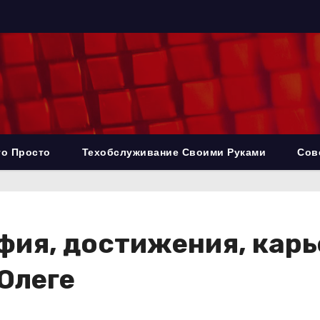
то Просто
Техобслуживание Своими Руками
Сов
афия, достижения, карь
Олеге