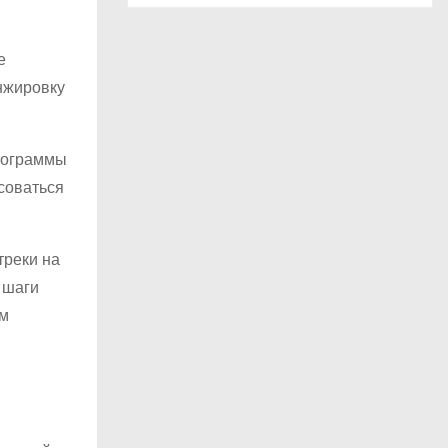
е
анжировку
программы
есоваться
треки на
 шаги
ым