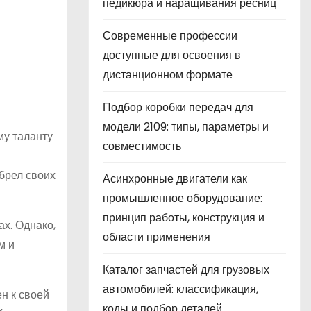
педикюра и наращивания ресниц
Современные профессии
доступные для освоения в
дистанционном формате
Подбор коробки передач для
модели 2109: типы, параметры и
му таланту
совместимость
брел своих
Асинхронные двигатели как
промышленное оборудование:
принцип работы, конструкция и
х. Однако,
области применения
м и
Каталог запчастей для грузовых
автомобилей: классификация,
н к своей
коды и подбор деталей