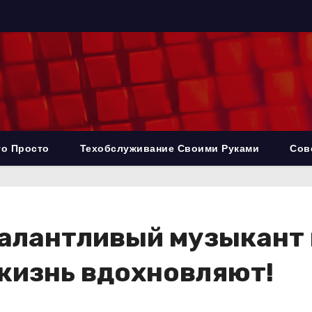
то Просто
Техобслуживание Своими Руками
Сов
алантливый музыкант и
жизнь вдохновляют!