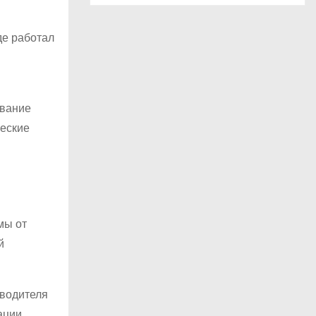
де работал
и
авание
ческие
мы от
й
оводителя
ации