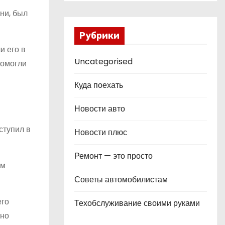
ни, был
Рубрики
и его в
Uncategorised
помогли
Куда поехать
Новости авто
ступил в
Новости плюс
Ремонт — это просто
ем
Советы автомобилистам
его
Техобслуживание своими руками
шно