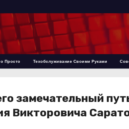
то Просто
Техобслуживание Своими Руками
Сов
его замечательный путь
ия Викторовича Сарат