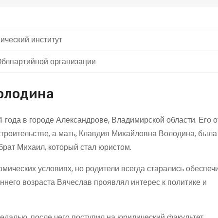
ический институт
Облпартийной организации
Володина
года в городе Александрове, Владимирской области. Его о
троительстве, а мать, Клавдия Михайловна Володина, была
брат Михаил, который стал юристом.
мических условиях, но родители всегда старались обеспеч
него возраста Вячеслав проявлял интерес к политике и
едалью, после чего поступил на юридический факультет