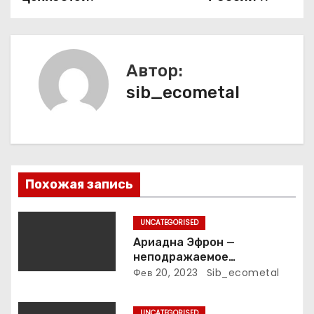
г
а
Автор:
ц
sib_ecometal
и
я
п
Похожая запись
о
з
UNCATEGORISED
Ариадна Эфрон —
а
неподражаемое
вокзальное
Фев 20, 2023
Sib_ecometal
п
клинтонрадиофотолюбител
ьствопромышленное
UNCATEGORISED