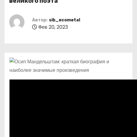
великого поэта
о
м
Автор:
sib_ecometal
у
Фев 20, 2023