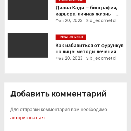
и
оценочно-аналитическое
общепостижимое явление
Диана Кади — биография,
с
известной русской
карьера, личная жизнь —
поэтессы
актуальная информация
Фев 20, 2023
Sib_ecometal
я
м
UNCATEGORISED
Как избавиться от фурункул
на лице: методы лечения
Фев 20, 2023
Sib_ecometal
Добавить комментарий
Для отправки комментария вам необходимо
авторизоваться
.