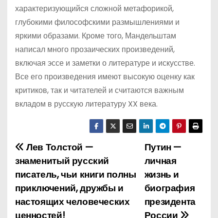
характеризующийся сложной метафорикой,
глубокими философскими размышлениями и
яркими образами. Кроме того, Мандельштам
написал много прозаических произведений,
включая эссе и заметки о литературе и искусстве.
Все его произведения имеют высокую оценку как
критиков, так и читателей и считаются важным
вкладом в русскую литературу XX века.
Лев Толстой —
Путин —
Н
знаменитый русский
личная
а
писатель, чьи книги полны
жизнь и
приключений, дружбы и
биография
в
настоящих человеческих
президента
и
ценностей!
России