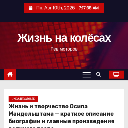
П
Пн. Авг 10th, 2026
7:17:39 AM
е
р
е
Жизнь на колёсах
й
т
Рев моторов
и
к
с
о
д
е
р
UNCATEGORISED
Жизнь и творчество Осипа
ж
Мандельштама — краткое описание
и
биографии и главные произведения
м